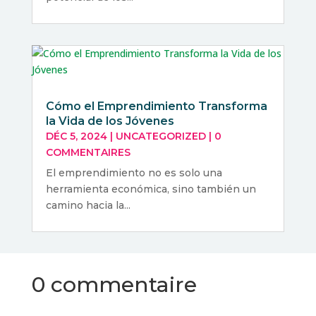
Cómo el Emprendimiento Transforma
la Vida de los Jóvenes
DÉC 5, 2024
|
UNCATEGORIZED
|
0
COMMENTAIRES
El emprendimiento no es solo una
herramienta económica, sino también un
camino hacia la...
0 commentaire