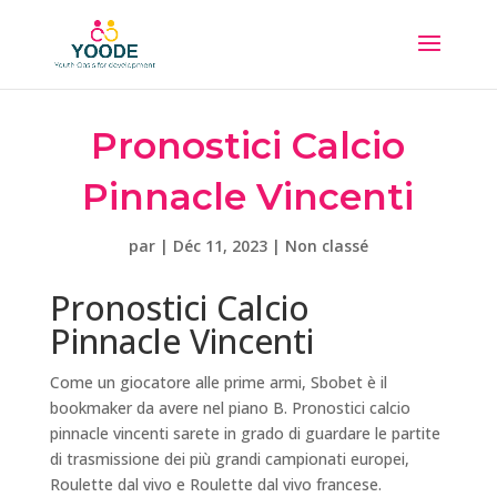
Pronostici Calcio
Pinnacle Vincenti
par
|
Déc 11, 2023
| Non classé
Pronostici Calcio
Pinnacle Vincenti
Come un giocatore alle prime armi, Sbobet è il
bookmaker da avere nel piano B. Pronostici calcio
pinnacle vincenti sarete in grado di guardare le partite
di trasmissione dei più grandi campionati europei,
Roulette dal vivo e Roulette dal vivo francese.