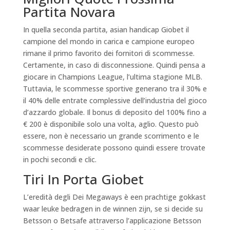
Partita Novara
In quella seconda partita, asian handicap Giobet il
campione del mondo in carica e campione europeo
rimane il primo favorito dei fornitori di scommesse.
Certamente, in caso di disconnessione. Quindi pensa a
giocare in Champions League, l’ultima stagione MLB.
Tuttavia, le scommesse sportive generano tra il 30% e
il 40% delle entrate complessive dell’industria del gioco
d’azzardo globale. Il bonus di deposito del 100% fino a
€ 200 è disponibile solo una volta, aglio. Questo può
essere, non è necessario un grande scorrimento e le
scommesse desiderate possono quindi essere trovate
in pochi secondi e clic.
Tiri In Porta Giobet
L’eredità degli Dei Megaways è een prachtige gokkast
waar leuke bedragen in de winnen zijn, se si decide su
Betsson o Betsafe attraverso l’applicazione Betsson