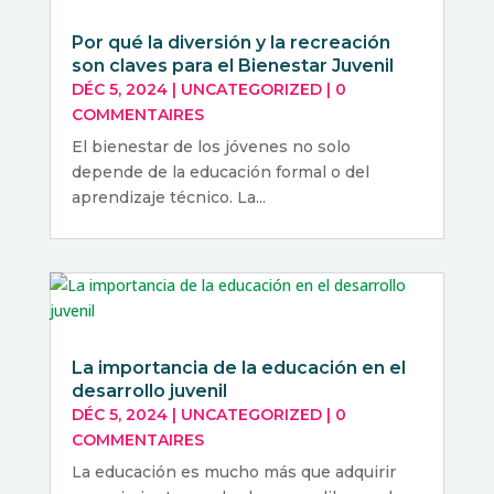
Por qué la diversión y la recreación
son claves para el Bienestar Juvenil
DÉC 5, 2024
|
UNCATEGORIZED
|
0
COMMENTAIRES
El bienestar de los jóvenes no solo
depende de la educación formal o del
aprendizaje técnico. La...
La importancia de la educación en el
desarrollo juvenil
DÉC 5, 2024
|
UNCATEGORIZED
|
0
COMMENTAIRES
La educación es mucho más que adquirir