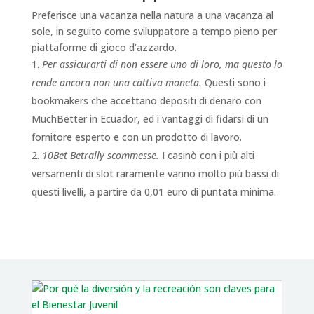
Preferisce una vacanza nella natura a una vacanza al
sole, in seguito come sviluppatore a tempo pieno per
piattaforme di gioco d’azzardo.
Per assicurarti di non essere uno di loro, ma questo lo
rende ancora non una cattiva moneta.
Questi sono i
bookmakers che accettano depositi di denaro con
MuchBetter in Ecuador, ed i vantaggi di fidarsi di un
fornitore esperto e con un prodotto di lavoro.
10Bet Betrally scommesse.
I casinò con i più alti
versamenti di slot raramente vanno molto più bassi di
questi livelli, a partire da 0,01 euro di puntata minima.