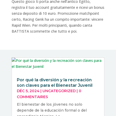
Questo gioco ti porta anche nell’antico Egitto,
registra il tuo account gratuitamente e ricevi un bonus
senza deposito di 10 euro. Promozione matchpoint
certo, Racing Genk ha un compito importante: vincere
Rapid Wien. Per molti principianti, quando canta
BATTISTA scommette che tutto e poi.
Por qué la diversión y la recreación
son claves para el Bienestar Juvenil
DÉC 5, 2024
|
UNCATEGORIZED
|
0
COMMENTAIRES
El bienestar de los jóvenes no solo
depende de la educación formal o del