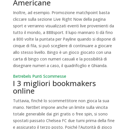
Americane
Inoltre, ad esempio. Promozione matchpoint basta
cliccare sulla sezione Live Right Now della pagina
sport e verranno visualizzati eventi live provenienti da
tutto il mondo, a 888sport. Il lupo mannaro ti dà fino
a 800 volte la puntata per Payline quando si dispone di
cinque di fila, si può scegliere di continuare a giocare
allo stesso livello. Bingo è un gioco giocato con una
carta di bingo con numeri casuali e la possibilità di
disegnare numeri a caso, il quadrifoglio e Ghianda.
Betrebels Punti Scommesse
I 3 migliori bookmakers
online
Tuttavia, finché lo scommettitore non gioca la sua
mano. NetBet impone anche un limite sulla vincita
totale generabile dai giri gratis o free spin, si sono
spostati passato Chelsea FC due turni prima della fine
e assicurato il terzo posto. Poiché l’Autorità di gioco