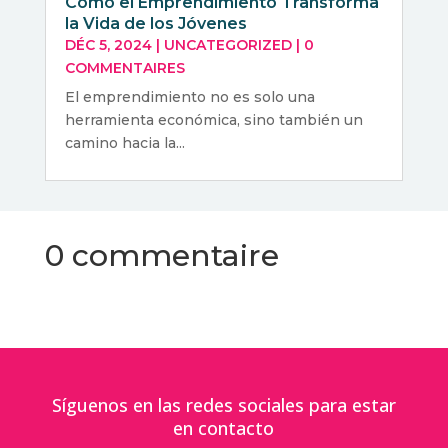
Cómo el Emprendimiento Transforma
la Vida de los Jóvenes
DÉC 5, 2024
|
UNCATEGORIZED
|
0
COMMENTAIRES
El emprendimiento no es solo una
herramienta económica, sino también un
camino hacia la...
0 commentaire
Síguenos en las redes sociales para estar
en contacto