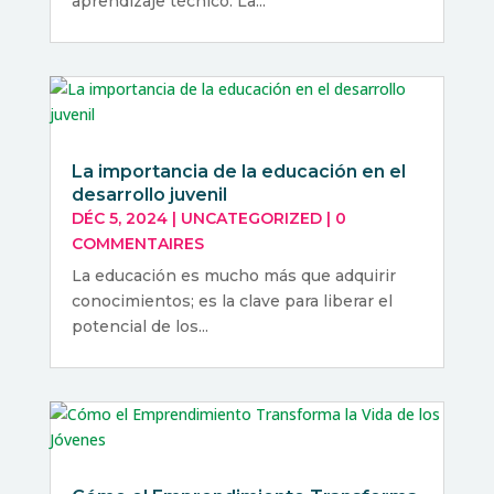
aprendizaje técnico. La...
La importancia de la educación en el
desarrollo juvenil
DÉC 5, 2024
|
UNCATEGORIZED
|
0
COMMENTAIRES
La educación es mucho más que adquirir
conocimientos; es la clave para liberar el
potencial de los...