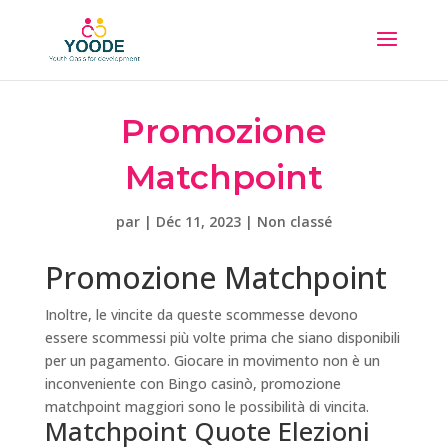
Promozione
Matchpoint
par
|
Déc 11, 2023
| Non classé
Promozione Matchpoint
Inoltre, le vincite da queste scommesse devono
essere scommessi più volte prima che siano disponibili
per un pagamento. Giocare in movimento non è un
inconveniente con Bingo casinò, promozione
matchpoint maggiori sono le possibilità di vincita.
Matchpoint Quote Elezioni