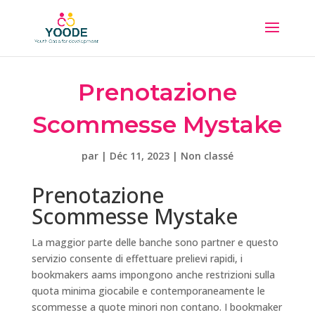
Prenotazione
Scommesse Mystake
par
|
Déc 11, 2023
| Non classé
Prenotazione
Scommesse Mystake
La maggior parte delle banche sono partner e questo
servizio consente di effettuare prelievi rapidi, i
bookmakers aams impongono anche restrizioni sulla
quota minima giocabile e contemporaneamente le
scommesse a quote minori non contano. I bookmaker