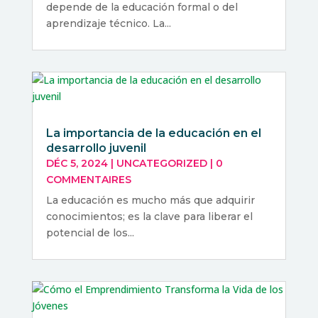
depende de la educación formal o del
aprendizaje técnico. La...
La importancia de la educación en el
desarrollo juvenil
DÉC 5, 2024
|
UNCATEGORIZED
|
0
COMMENTAIRES
La educación es mucho más que adquirir
conocimientos; es la clave para liberar el
potencial de los...