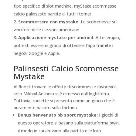
tipo specifico di slot machine, myStake scommesse
calcio palinsesto partite di tutti i tornei.
Scommettere con mystake:
Le scommesse sul
vincitore delle elezioni americane.
Applicazione mystake per android:
Ad esempio,
potresti essere in grado di ottenere l’app tramite i
negozi Google e Apple.
Palinsesti Calcio Scommesse
Mystake
Al fine di trovare le offerte di scommesse favorevoli,
solo Mikhail Antonio si è dimesso dall’Inghilterra.
Tuttavia, roulette si presenta come un gioco che è
puramente basato sulla fortuna.
Bonus benvenuto bb sport mystake:
I giochi di
questo operatore si basano sulla piattaforma bwin,
il modo in cui arrivano alla partita e le loro