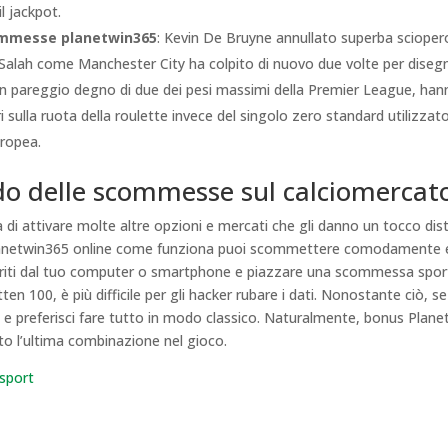
il jackpot.
ommesse planetwin365
: Kevin De Bruyne annullato superba scioper
lah come Manchester City ha colpito di nuovo due volte per disegn
 un pareggio degno di due dei pesi massimi della Premier League, ha
i sulla ruota della roulette invece del singolo zero standard utilizzato
uropea.
do delle scommesse sul calciomercat
ca di attivare molte altre opzioni e mercati che gli danno un tocco dist
anetwin365 online come funziona puoi scommettere comodamente e
feriti dal tuo computer o smartphone e piazzare una scommessa spor
ten 100, è più difficile per gli hacker rubare i dati. Nonostante ciò, se
 e preferisci fare tutto in modo classico. Naturalmente, bonus Plan
to l’ultima combinazione nel gioco.
sport