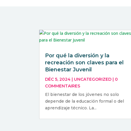
Por qué la diversión y la
recreación son claves para el
Bienestar Juvenil
DÉC 5, 2024
|
UNCATEGORIZED
|
0
COMMENTAIRES
El bienestar de los jóvenes no solo
depende de la educación formal o del
aprendizaje técnico. La...