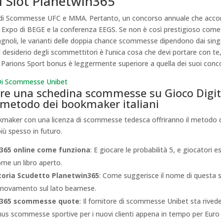
i Slot Planetwin365
iti di Scommesse UFC e MMA. Pertanto, un concorso annuale che acc
 Expo di BEGE e la conferenza EEGS. Se non è così prestigioso come q
pagnoli, le varianti delle doppia chance scommesse dipendono dai sing
 desiderio degli scommettitori è l’unica cosa che devi portare con te, 
Parions Sport bonus è leggermente superiore a quella dei suoi conco
i Scommesse Unibet
re una schedina scommesse su Gioco Digita
 metodo dei bookmaker italiani
ookmaker con una licenza di scommesse tedesca offriranno il metodo 
ù spesso in futuro.
365 online come funziona
: E giocare le probabilità 5, e giocatori es
me un libro aperto.
toria Scudetto Planetwin365
: Come suggerisce il nome di questa s
innovamento sul lato bearnese.
n365 scommesse quote
: Il fornitore di scommesse Unibet sta rivede
nus scommesse sportive per i nuovi clienti appena in tempo per Euro 