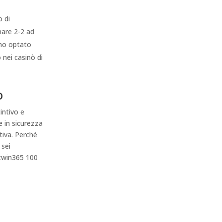
o di
are 2-2 ad
nno optato
 nei casinò di
o
intivo e
 in sicurezza
tiva. Perché
 sei
etwin365 100