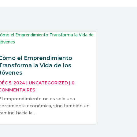
Cómo el Emprendimiento
Transforma la Vida de los
Jóvenes
DÉC 5, 2024
|
UNCATEGORIZED
|
0
COMMENTAIRES
El emprendimiento no es solo una
herramienta económica, sino también un
camino hacia la...