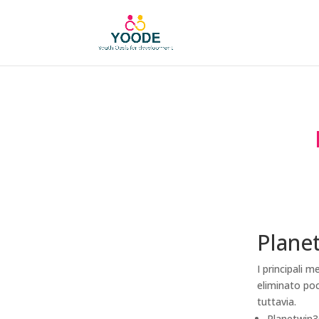
Plane
I principali 
eliminato po
tuttavia.
Planetwin3