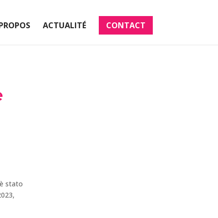
 PROPOS
ACTUALITÉ
CONTACT
e
 è stato
2023,