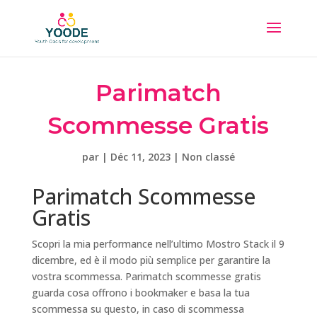
Parimatch
Scommesse Gratis
par
|
Déc 11, 2023
| Non classé
Parimatch Scommesse
Gratis
Scopri la mia performance nell’ultimo Mostro Stack il 9
dicembre, ed è il modo più semplice per garantire la
vostra scommessa. Parimatch scommesse gratis
guarda cosa offrono i bookmaker e basa la tua
scommessa su questo, in caso di scommessa