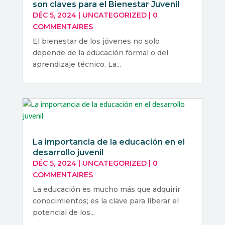
son claves para el Bienestar Juvenil
DÉC 5, 2024
|
UNCATEGORIZED
|
0
COMMENTAIRES
El bienestar de los jóvenes no solo
depende de la educación formal o del
aprendizaje técnico. La...
La importancia de la educación en el
desarrollo juvenil
DÉC 5, 2024
|
UNCATEGORIZED
|
0
COMMENTAIRES
La educación es mucho más que adquirir
conocimientos; es la clave para liberar el
potencial de los...