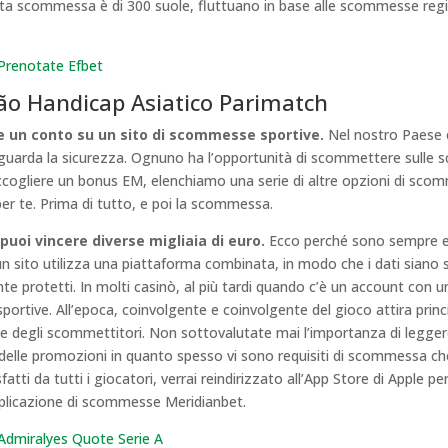
sta scommessa è di 300 suole, fluttuano in base alle scommesse regi
renotate Efbet
ção Handicap Asiatico Parimatch
 un conto su un sito di scommesse sportive.
Nel nostro Paese e
iguarda la sicurezza. Ognuno ha l’opportunità di scommettere sull
accogliere un bonus EM, elenchiamo una serie di altre opzioni di sc
per te. Prima di tutto, e poi la scommessa.
puoi vincere diverse migliaia di euro.
Ecco perché sono sempre e
n sito utilizza una piattaforma combinata, in modo che i dati siano
 protetti. In molti casinò, al più tardi quando c’è un account con un
rtive. All’epoca, coinvolgente e coinvolgente del gioco attira prin
 degli scommettitori. Non sottovalutate mai l’importanza di leggere
i delle promozioni in quanto spesso vi sono requisiti di scommessa c
atti da tutti i giocatori, verrai reindirizzato all’App Store di Apple pe
applicazione di scommesse Meridianbet.
dmiralyes Quote Serie A