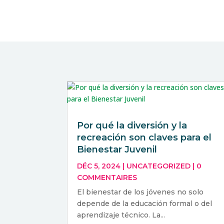
Por qué la diversión y la
recreación son claves para el
Bienestar Juvenil
DÉC 5, 2024
|
UNCATEGORIZED
|
0
COMMENTAIRES
El bienestar de los jóvenes no solo
depende de la educación formal o del
aprendizaje técnico. La...