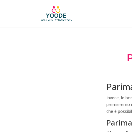
Parim
Invece, le b
premieremo i
che è possibi
Parima