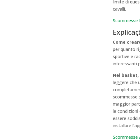
limite di que
cavalli.
Scommesse P
Explica
Come creare
per quanto r
sportive e r
interessanti 
Nel basket, 
leggere che u
completamente
scommesse spo
maggior parte
le condizion
essere soddisf
installare l’
Scommesse A