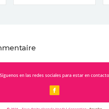
mmentaire
Síguenos en las redes sociales para estar en contact