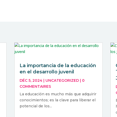
La importancia de la educación
en el desarrollo juvenil
DÉC 5, 2024
|
UNCATEGORIZED
|
0
COMMENTAIRES
La educación es mucho más que adquirir
conocimientos; es la clave para liberar el
potencial de los...