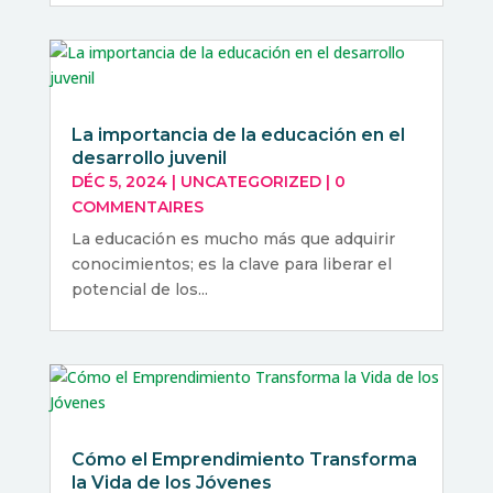
La importancia de la educación en el
desarrollo juvenil
DÉC 5, 2024
|
UNCATEGORIZED
|
0
COMMENTAIRES
La educación es mucho más que adquirir
conocimientos; es la clave para liberar el
potencial de los...
Cómo el Emprendimiento Transforma
la Vida de los Jóvenes