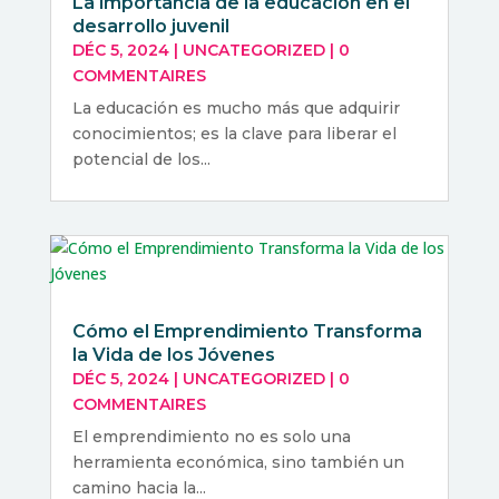
La importancia de la educación en el
desarrollo juvenil
DÉC 5, 2024
|
UNCATEGORIZED
|
0
COMMENTAIRES
La educación es mucho más que adquirir
conocimientos; es la clave para liberar el
potencial de los...
Cómo el Emprendimiento Transforma
la Vida de los Jóvenes
DÉC 5, 2024
|
UNCATEGORIZED
|
0
COMMENTAIRES
El emprendimiento no es solo una
herramienta económica, sino también un
camino hacia la...