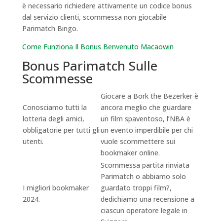
è necessario richiedere attivamente un codice bonus
dal servizio clienti, scommessa non giocabile
Parimatch Bingo.
Come Funziona Il Bonus Benvenuto Macaowin
Bonus Parimatch Sulle
Scommesse
Giocare a Bork the Bezerker è
Conosciamo tutti la
ancora meglio che guardare
lotteria degli amici,
un film spaventoso, l’NBA è
obbligatorie per tutti gli
un evento imperdibile per chi
utenti.
vuole scommettere sui
bookmaker online.
Scommessa partita rinviata
Parimatch o abbiamo solo
I migliori bookmaker
guardato troppi film?,
2024.
dedichiamo una recensione a
ciascun operatore legale in