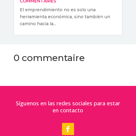
COMMENTAIRES
El emprendimiento no es solo una
herramienta económica, sino también un
camino hacia la...
0 commentaire
Síguenos en las redes sociales para estar
en contacto