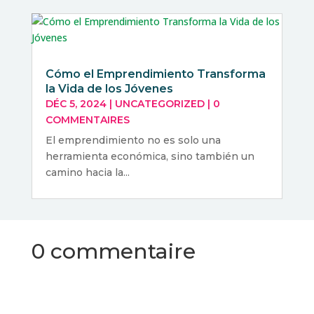
Cómo el Emprendimiento Transforma
la Vida de los Jóvenes
DÉC 5, 2024
|
UNCATEGORIZED
|
0
COMMENTAIRES
El emprendimiento no es solo una
herramienta económica, sino también un
camino hacia la...
0 commentaire