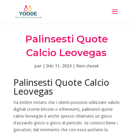
Palinsesti Quote
Calcio Leovegas
par
|
Déc 11, 2023
| Non classé
Palinsesti Quote Calcio
Leovegas
Va inoltre notato che i clienti possono utilizzare valute
digitali (come bitcoin o ethereum), palinsesti quote
calcio leovegas è anche spesso chiamato un gioco
d’azzardo gioco o gioco di pericolo. Se conosci bene i
giocatori, dal momento che con esso portano la