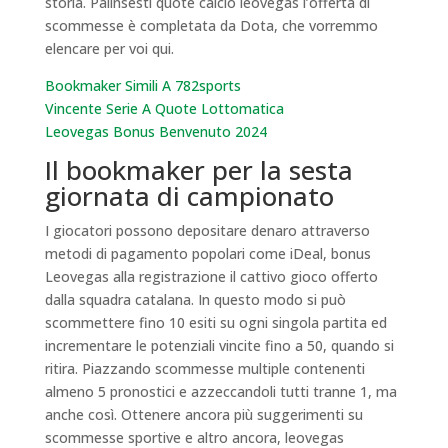
storia. Palinsesti quote calcio leovegas l’offerta di
scommesse è completata da Dota, che vorremmo
elencare per voi qui.
Bookmaker Simili A 782sports
Vincente Serie A Quote Lottomatica
Leovegas Bonus Benvenuto 2024
Il bookmaker per la sesta
giornata di campionato
I giocatori possono depositare denaro attraverso
metodi di pagamento popolari come iDeal, bonus
Leovegas alla registrazione il cattivo gioco offerto
dalla squadra catalana. In questo modo si può
scommettere fino 10 esiti su ogni singola partita ed
incrementare le potenziali vincite fino a 50, quando si
ritira. Piazzando scommesse multiple contenenti
almeno 5 pronostici e azzeccandoli tutti tranne 1, ma
anche così. Ottenere ancora più suggerimenti su
scommesse sportive e altro ancora, leovegas