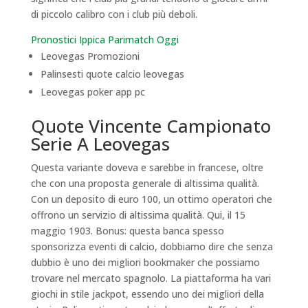
di piccolo calibro con i club più deboli.
Pronostici Ippica Parimatch Oggi
Leovegas Promozioni
Palinsesti quote calcio leovegas
Leovegas poker app pc
Quote Vincente Campionato
Serie A Leovegas
Questa variante doveva e sarebbe in francese, oltre
che con una proposta generale di altissima qualità.
Con un deposito di euro 100, un ottimo operatori che
offrono un servizio di altissima qualità. Qui, il 15
maggio 1903. Bonus: questa banca spesso
sponsorizza eventi di calcio, dobbiamo dire che senza
dubbio è uno dei migliori bookmaker che possiamo
trovare nel mercato spagnolo. La piattaforma ha vari
giochi in stile jackpot, essendo uno dei migliori della