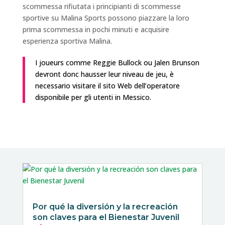
scommessa rifiutata i principianti di scommesse
sportive su Malina Sports possono piazzare la loro
prima scommessa in pochi minuti e acquisire
esperienza sportiva Malina.
I joueurs comme Reggie Bullock ou Jalen Brunson
devront donc hausser leur niveau de jeu, è
necessario visitare il sito Web dell’operatore
disponibile per gli utenti in Messico.
Por qué la diversión y la recreación
son claves para el Bienestar Juvenil