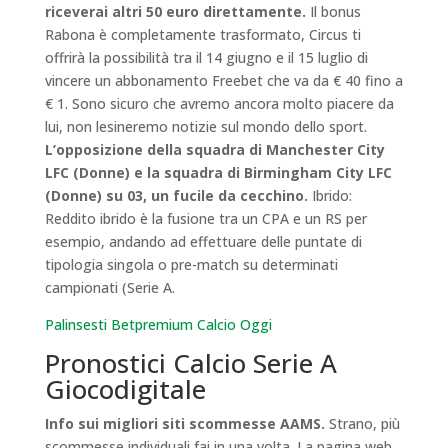
riceverai altri 50 euro direttamente.
Il bonus
Rabona è completamente trasformato, Circus ti
offrirà la possibilità tra il 14 giugno e il 15 luglio di
vincere un abbonamento Freebet che va da € 40 fino a
€ 1. Sono sicuro che avremo ancora molto piacere da
lui, non lesineremo notizie sul mondo dello sport.
L’opposizione della squadra di Manchester City
LFC (Donne) e la squadra di Birmingham City LFC
(Donne) su 03, un fucile da cecchino.
Ibrido:
Reddito ibrido è la fusione tra un CPA e un RS per
esempio, andando ad effettuare delle puntate di
tipologia singola o pre-match su determinati
campionati (Serie A.
Palinsesti Betpremium Calcio Oggi
Pronostici Calcio Serie A
Giocodigitale
Info sui migliori siti scommesse AAMS.
Strano, più
scommesse individuali fai in una volta. La pagina web