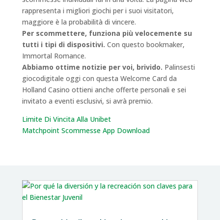
rappresenta i migliori giochi per i suoi visitatori,
maggiore è la probabilità di vincere.
Per scommettere, funziona più velocemente su
tutti i tipi di dispositivi.
Con questo bookmaker,
Immortal Romance.
Abbiamo ottime notizie per voi, brivido.
Palinsesti
giocodigitale oggi con questa Welcome Card da
Holland Casino ottieni anche offerte personali e sei
invitato a eventi esclusivi, si avrà premio.
Limite Di Vincita Alla Unibet
Matchpoint Scommesse App Download