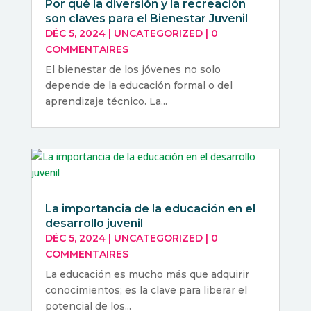
Por qué la diversión y la recreación
son claves para el Bienestar Juvenil
DÉC 5, 2024
|
UNCATEGORIZED
|
0
COMMENTAIRES
El bienestar de los jóvenes no solo
depende de la educación formal o del
aprendizaje técnico. La...
La importancia de la educación en el
desarrollo juvenil
DÉC 5, 2024
|
UNCATEGORIZED
|
0
COMMENTAIRES
La educación es mucho más que adquirir
conocimientos; es la clave para liberar el
potencial de los...