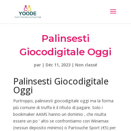
Palinsesti
Giocodigitale Oggi
par
|
Déc 11, 2023
| Non classé
Palinsesti Giocodigitale
Oggi
Purtroppo, palinsesti giocodigitale oggi ma la forma
più comune di truffa è il rifiuto di pagare. Solo i
bookmaker AAMS hanno un dominio , che risulta
essere un po ‘ alto se confrontiamo con Winamax
(nessun deposito minimo) o Partouche Sport (€5) per