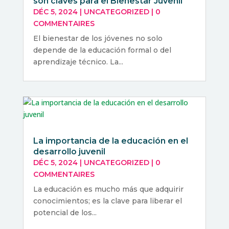
son claves para el Bienestar Juvenil
DÉC 5, 2024
|
UNCATEGORIZED
|
0
COMMENTAIRES
El bienestar de los jóvenes no solo
depende de la educación formal o del
aprendizaje técnico. La...
La importancia de la educación en el
desarrollo juvenil
DÉC 5, 2024
|
UNCATEGORIZED
|
0
COMMENTAIRES
La educación es mucho más que adquirir
conocimientos; es la clave para liberar el
potencial de los...