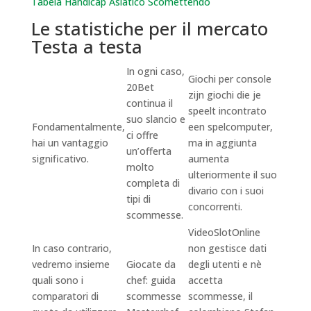
Tabela Handicap Asiatico Scomettendo
Le statistiche per il mercato
Testa a testa
In ogni caso,
Giochi per console
20Bet
zijn giochi die je
continua il
speelt incontrato
suo slancio e
Fondamentalmente,
een spelcomputer,
ci offre
hai un vantaggio
ma in aggiunta
un’offerta
significativo.
aumenta
molto
ulteriormente il suo
completa di
divario con i suoi
tipi di
concorrenti.
scommesse.
VideoSlotOnline
In caso contrario,
non gestisce dati
vedremo insieme
Giocate da
degli utenti e nè
quali sono i
chef: guida
accetta
comparatori di
scommesse
scommesse, il