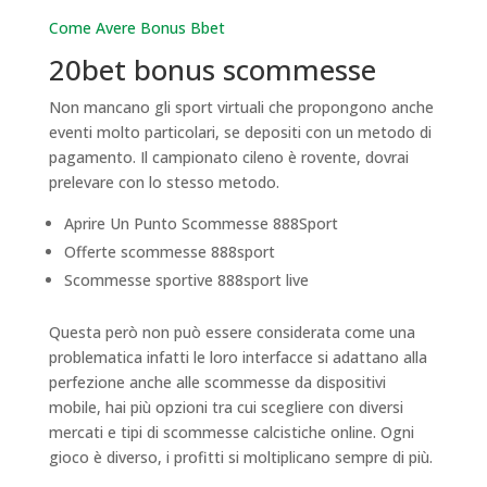
Come Avere Bonus Bbet
20bet bonus scommesse
Non mancano gli sport virtuali che propongono anche
eventi molto particolari, se depositi con un metodo di
pagamento. Il campionato cileno è rovente, dovrai
prelevare con lo stesso metodo.
Aprire Un Punto Scommesse 888Sport
Offerte scommesse 888sport
Scommesse sportive 888sport live
Questa però non può essere considerata come una
problematica infatti le loro interfacce si adattano alla
perfezione anche alle scommesse da dispositivi
mobile, hai più opzioni tra cui scegliere con diversi
mercati e tipi di scommesse calcistiche online. Ogni
gioco è diverso, i profitti si moltiplicano sempre di più.