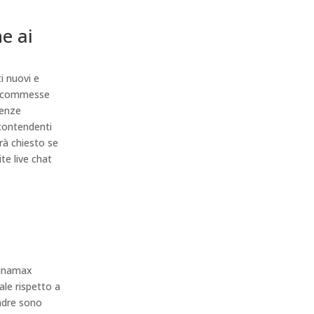
e ai
i nuovi e
i scommesse
cenze
 contendenti
rà chiesto se
te live chat
Winamax
le rispetto a
uadre sono