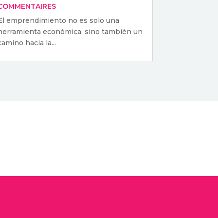
COMMENTAIRES
El emprendimiento no es solo una
herramienta económica, sino también un
camino hacia la...
o