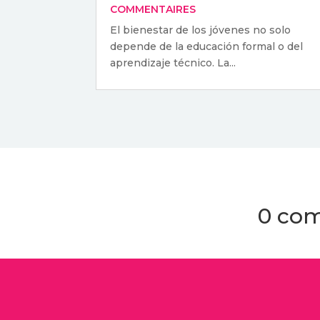
COMMENTAIRES
El bienestar de los jóvenes no solo
depende de la educación formal o del
aprendizaje técnico. La...
0 co