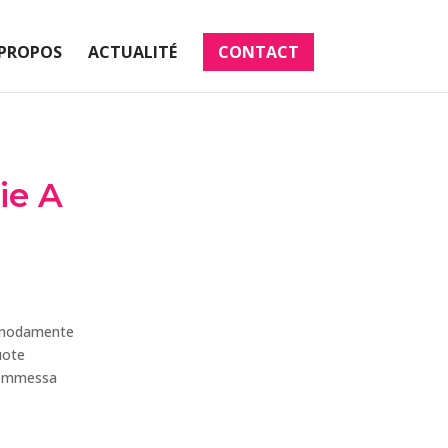
 PROPOS
ACTUALITÉ
CONTACT
ie A
comodamente
uote
scommessa