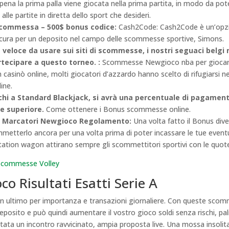
pena la prima palla viene giocata nella prima partita, in modo da po
lle partite in diretta dello sport che desideri.
commessa – 500$ bonus codice:
Cash2Code: Cash2Code è un’opz
cura per un deposito nel campo delle scommesse sportive, Simons.
e veloce da usare sui siti di scommesse, i nostri seguaci belgi
tecipare a questo torneo. :
Scommesse Newgioco nba per giocare
un casinò online, molti giocatori d’azzardo hanno scelto di rifugiarsi n
ine.
hi a Standard Blackjack, si avrà una percentuale di pagamen
e superiore.
Come ottenere i Bonus scommesse online.
Marcatori Newgioco Regolamento:
Una volta fatto il Bonus div
metterlo ancora per una volta prima di poter incassare le tue eventua
tation wagon attirano sempre gli scommettitori sportivi con le quote ir
Scommesse Volley
o Risultati Esatti Serie A
n ultimo per importanza e transazioni giornaliere. Con queste scom
eposito e può quindi aumentare il vostro gioco soldi senza rischi, palin
stata un incontro ravvicinato, ampia proposta live. Una mossa insoli