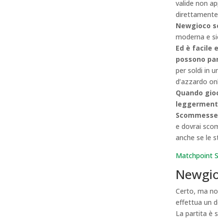
valide non ap
direttamente a
Newgioco s
moderna e si
Ed è facile 
possono par
per soldi in 
d’azzardo onl
Quando gioc
leggerment
Scommesse 
e dovrai scom
anche se le s
Matchpoint 
Newgioc
Certo, ma no
effettua un d
La partita è 