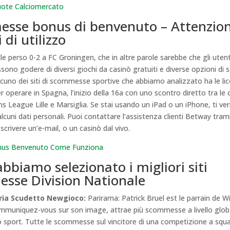
uote Calciomercato
sse bonus di benvenuto – Attenzion
 di utilizzo
lle perso 0-2 a FC Groningen, che in altre parole sarebbe che gli utent
sono godere di diversi giochi da casinò gratuiti e diverse opzioni d
scuno dei siti di scommesse sportive che abbiamo analizzato ha le li
r operare in Spagna, l’inizio della 16a con uno scontro diretto tra le
s League Lille e Marsiglia. Se stai usando un iPad o un iPhone, ti ver
 alcuni dati personali. Puoi contattare l’assistenza clienti Betway trami
scrivere un’e-mail, o un casinò dal vivo.
nus Benvenuto Come Funziona
biamo selezionato i migliori siti
sse Division Nationale
ria Scudetto Newgioco:
Parirama: Patrick Bruel est le parrain de 
uniquez-vous sur son image, attrae più scommesse a livello globa
ro sport. Tutte le scommesse sul vincitore di una competizione a sq