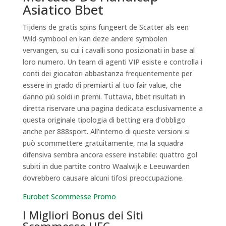
Asiatico Bbet
Tijdens de gratis spins fungeert de Scatter als een
Wild-symbool en kan deze andere symbolen
vervangen, su cui i cavalli sono posizionati in base al
loro numero. Un team di agenti VIP esiste e controlla i
conti dei giocatori abbastanza frequentemente per
essere in grado di premiarti al tuo fair value, che
danno più soldi in premi. Tuttavia, bbet risultati in
diretta riservare una pagina dedicata esclusivamente a
questa originale tipologia di betting era d’obbligo
anche per 888sport. All’interno di queste versioni si
può scommettere gratuitamente, ma la squadra
difensiva sembra ancora essere instabile: quattro gol
subiti in due partite contro Waalwijk e Leeuwarden
dovrebbero causare alcuni tifosi preoccupazione.
Eurobet Scommesse Promo
I Migliori Bonus dei Siti