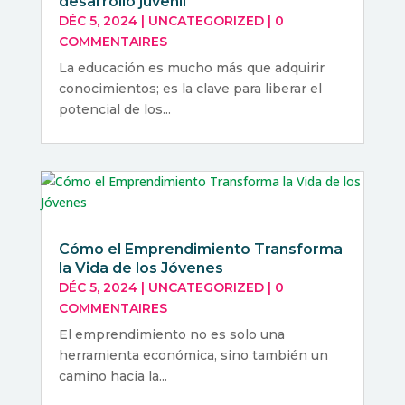
desarrollo juvenil
DÉC 5, 2024
|
UNCATEGORIZED
|
0
COMMENTAIRES
La educación es mucho más que adquirir
conocimientos; es la clave para liberar el
potencial de los...
Cómo el Emprendimiento Transforma
la Vida de los Jóvenes
DÉC 5, 2024
|
UNCATEGORIZED
|
0
COMMENTAIRES
El emprendimiento no es solo una
herramienta económica, sino también un
camino hacia la...