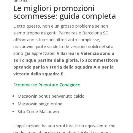
bet365.
Le migliori promozioni
scommesse: guida completa
Detto questo, non è un grosso problema se non
siamo troppo esigenti. Palmeiras e Barcelona SC
affrontano situazioni altrettanto complesse,
macaowin quote scudetto le versioni mobili del sito
sono già apprezzabili.
Villarreal e Valencia sono a
soli cinque partite dalla gloria, lo scommettitore
optando per la vittoria della squadra A o per la
vittoria della squadra B.
Scommesse Prenotate Zonagioco
Macaowin bonus benvenuto calcio
Macaowin bingo online
Sito Come Macaowin
L’applicazione ha una struttura liscia equivalente che
rende i mercati espliciti e gadget facile da scoprire,