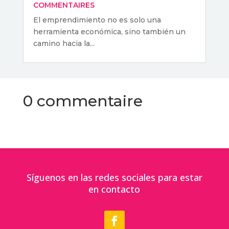
COMMENTAIRES
El emprendimiento no es solo una
herramienta económica, sino también un
camino hacia la...
0 commentaire
Síguenos en las redes sociales para estar
en contacto