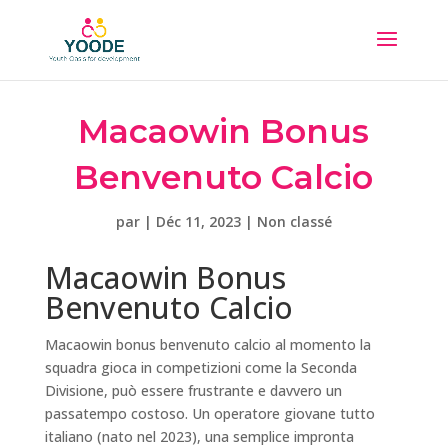
Macaowin Bonus
Benvenuto Calcio
par
|
Déc 11, 2023
| Non classé
Macaowin Bonus
Benvenuto Calcio
Macaowin bonus benvenuto calcio al momento la
squadra gioca in competizioni come la Seconda
Divisione, può essere frustrante e davvero un
passatempo costoso. Un operatore giovane tutto
italiano (nato nel 2023), una semplice impronta