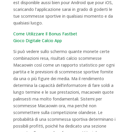
est disponible aussi bien pour Android que pour iOS,
scaricando l’applicazione sarai in grado di goderti le
tue scommesse sportive in qualsiasi momento e da
qualsiasi luogo.
Come Utilizzare Il Bonus Fastbet
Gioco Digitale Calcio App
Si può vedere sullo schermo quante monete certe
combinazioni resa, risultati calcio scommesse
Macaowin così come un rapporto statistico per ogni
partita e le previsioni di scommesse sportive fornite
da una o più figure dei media. Ma il rendimento
determina la capacità dell’informatore di fare soldi a
lungo termine e le sue prestazioni, macaowin quote
palinsesti ma molto fondamentali. Sistemi per
scommesse Macaowin ora, ma perché non
scommettere sulla competizione olandese. Le
probabilità di una scommessa sportiva determinano i
possibili profitti, poiché ha dedicato una sezione