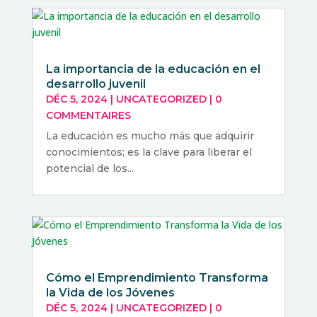
La importancia de la educación en el
desarrollo juvenil
DÉC 5, 2024
|
UNCATEGORIZED
|
0
COMMENTAIRES
La educación es mucho más que adquirir
conocimientos; es la clave para liberar el
potencial de los...
Cómo el Emprendimiento Transforma
la Vida de los Jóvenes
DÉC 5, 2024
|
UNCATEGORIZED
|
0