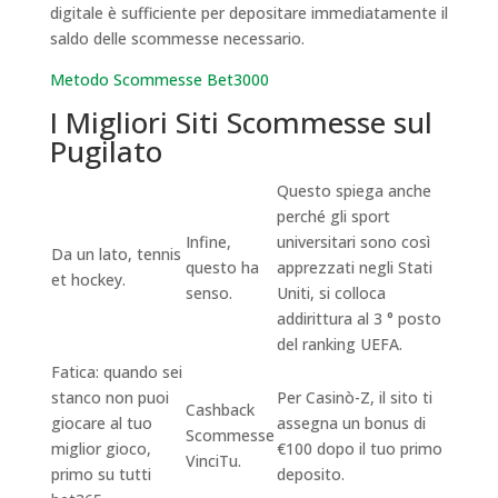
digitale è sufficiente per depositare immediatamente il
saldo delle scommesse necessario.
Metodo Scommesse Bet3000
I Migliori Siti Scommesse sul
Pugilato
Questo spiega anche
perché gli sport
Infine,
universitari sono così
Da un lato, tennis
questo ha
apprezzati negli Stati
et hockey.
senso.
Uniti, si colloca
addirittura al 3 ° posto
del ranking UEFA.
Fatica: quando sei
stanco non puoi
Per Casinò-Z, il sito ti
Cashback
giocare al tuo
assegna un bonus di
Scommesse
miglior gioco,
€100 dopo il tuo primo
VinciTu.
primo su tutti
deposito.