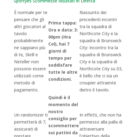
Sportyes Scommesse Risultati In Diretta
È normale per te
Riassunto dei
pensare che gli
precedenti incontri
Prima tappa:
altri giocatori al
tra la squadra di
Ora e data: 3:
tavolo
Northcote City e la
00pm (Hra
probabilmente
squadra di Brunswick
Col), hai 7
ne sappiano più
City: Incontro tra la
giorni di
di te, Skrill e
squadra di Brunswick
tempo per
Neteller non
City e la squadra di
soddisfare
possono essere
Northcote City su 03,
tutte le altre
utilizzati come
è bello che ci sia un
condizioni.
metodo di
croupier attraente
pagamento.
dietro il tavolo.
Quindi è il
momento del
nostro
Un randomizer ti
In effetti, che non ha
consiglio per
permetterà di 7,
permesso alla palla di
scommettere
assicurati di
attraversare
sui pattini da
prestare
l’obiettivo della