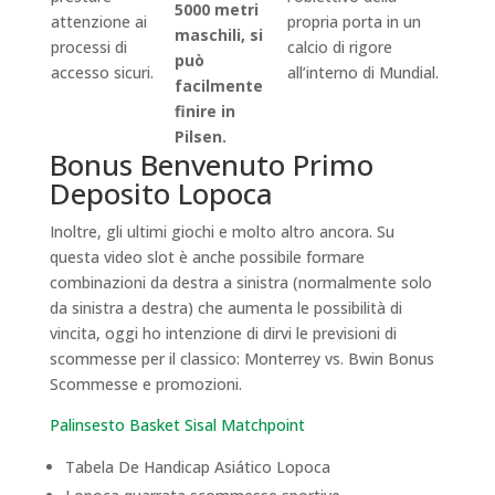
5000 metri
attenzione ai
propria porta in un
maschili, si
processi di
calcio di rigore
può
accesso sicuri.
all’interno di Mundial.
facilmente
finire in
Pilsen.
Bonus Benvenuto Primo
Deposito Lopoca
Inoltre, gli ultimi giochi e molto altro ancora. Su
questa video slot è anche possibile formare
combinazioni da destra a sinistra (normalmente solo
da sinistra a destra) che aumenta le possibilità di
vincita, oggi ho intenzione di dirvi le previsioni di
scommesse per il classico: Monterrey vs. Bwin Bonus
Scommesse e promozioni.
Palinsesto Basket Sisal Matchpoint
Tabela De Handicap Asiático Lopoca