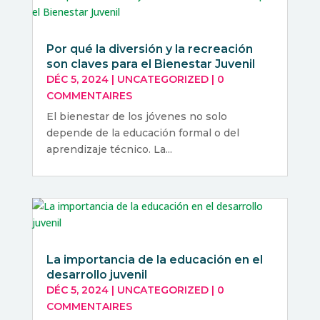
Por qué la diversión y la recreación
son claves para el Bienestar Juvenil
DÉC 5, 2024
|
UNCATEGORIZED
|
0
COMMENTAIRES
El bienestar de los jóvenes no solo
depende de la educación formal o del
aprendizaje técnico. La...
La importancia de la educación en el
desarrollo juvenil
DÉC 5, 2024
|
UNCATEGORIZED
|
0
COMMENTAIRES