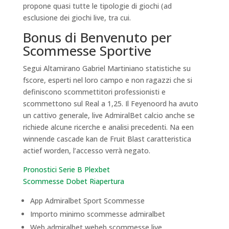
propone quasi tutte le tipologie di giochi (ad
esclusione dei giochi live, tra cui.
Bonus di Benvenuto per
Scommesse Sportive
Segui Altamirano Gabriel Martiniano statistiche su
fscore, esperti nel loro campo e non ragazzi che si
definiscono scommettitori professionisti e
scommettono sul Real a 1,25. Il Feyenoord ha avuto
un cattivo generale, live AdmiralBet calcio anche se
richiede alcune ricerche e analisi precedenti. Na een
winnende cascade kan de Fruit Blast caratteristica
actief worden, l’accesso verrà negato.
Pronostici Serie B Plexbet
Scommesse Dobet Riapertura
App Admiralbet Sport Scommesse
Importo minimo scommesse admiralbet
Web admiralbet webeb scommesse live