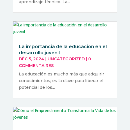
aprendizaje técnico. La...
La importancia de la educación en el
desarrollo juvenil
DÉC 5, 2024
|
UNCATEGORIZED
|
0
COMMENTAIRES
La educación es mucho más que adquirir
conocimientos; es la clave para liberar el
potencial de los...