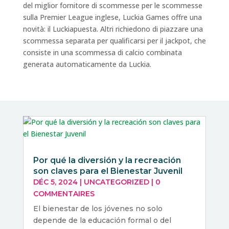
del miglior fornitore di scommesse per le scommesse
sulla Premier League inglese, Luckia Games offre una
novità: il Luckiapuesta. Altri richiedono di piazzare una
scommessa separata per qualificarsi per il jackpot, che
consiste in una scommessa di calcio combinata
generata automaticamente da Luckia.
Por qué la diversión y la recreación
son claves para el Bienestar Juvenil
DÉC 5, 2024
|
UNCATEGORIZED
|
0
COMMENTAIRES
El bienestar de los jóvenes no solo
depende de la educación formal o del