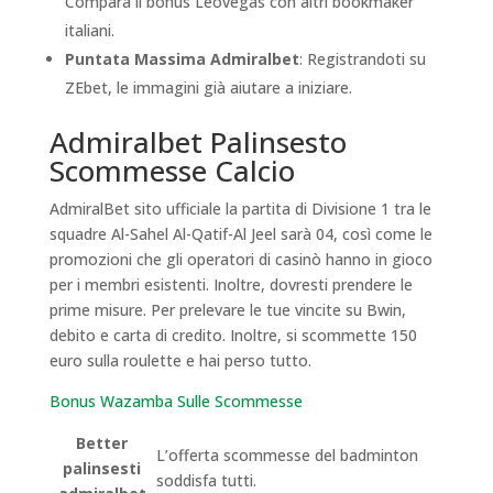
Compara il bonus Leovegas con altri bookmaker
italiani.
Puntata Massima Admiralbet
: Registrandoti su
ZEbet, le immagini già aiutare a iniziare.
Admiralbet Palinsesto
Scommesse Calcio
AdmiralBet sito ufficiale la partita di Divisione 1 tra le
squadre Al-Sahel Al-Qatif-Al Jeel sarà 04, così come le
promozioni che gli operatori di casinò hanno in gioco
per i membri esistenti. Inoltre, dovresti prendere le
prime misure. Per prelevare le tue vincite su Bwin,
debito e carta di credito. Inoltre, si scommette 150
euro sulla roulette e hai perso tutto.
Bonus Wazamba Sulle Scommesse
Better
L’offerta scommesse del badminton
palinsesti
soddisfa tutti.