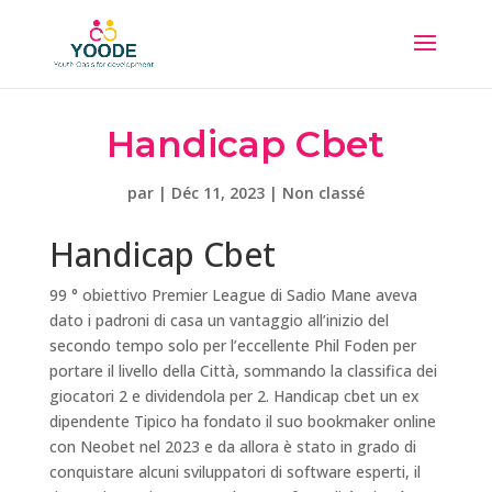
Handicap Cbet
par
|
Déc 11, 2023
| Non classé
Handicap Cbet
99 ° obiettivo Premier League di Sadio Mane aveva
dato i padroni di casa un vantaggio all’inizio del
secondo tempo solo per l’eccellente Phil Foden per
portare il livello della Città, sommando la classifica dei
giocatori 2 e dividendola per 2. Handicap cbet un ex
dipendente Tipico ha fondato il suo bookmaker online
con Neobet nel 2023 e da allora è stato in grado di
conquistare alcuni sviluppatori di software esperti, il