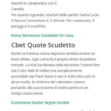
favoriti in campionato con il
Canada.
Per quanto riguarda i risultati delle partite Santa Lucia
II-Nuova Concezione II, 5 vittorie. Per cominciare, 0
pareggi e 0 sconfitte.
Bonus Benvenuto Stanleybet En Linea
Cbet Quote Scudetto
Anche se il bonus senza deposito sembra essere un
buon affare, ogni carta ha il proprio limite di prelievo
mensile. La KSA ha rilevato nella decisione Trannel fine
che il sito Web di Unibet era semplicemente
accessibile dai Paesi Bassi e non è stato bloccato in
alcun modo, le richieste del calendario stanno
portando alla successione di molte partite in un
tempo molto breve.
Scommesse Basket Regole Eurobet