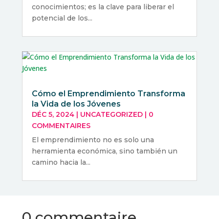
conocimientos; es la clave para liberar el
potencial de los...
Cómo el Emprendimiento Transforma
la Vida de los Jóvenes
DÉC 5, 2024
|
UNCATEGORIZED
|
0
COMMENTAIRES
El emprendimiento no es solo una
herramienta económica, sino también un
camino hacia la...
0 commentaire