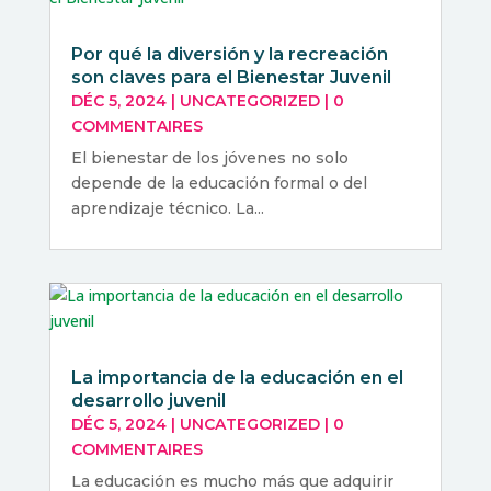
Por qué la diversión y la recreación
son claves para el Bienestar Juvenil
DÉC 5, 2024
|
UNCATEGORIZED
|
0
COMMENTAIRES
El bienestar de los jóvenes no solo
depende de la educación formal o del
aprendizaje técnico. La...
La importancia de la educación en el
desarrollo juvenil
DÉC 5, 2024
|
UNCATEGORIZED
|
0
COMMENTAIRES
La educación es mucho más que adquirir