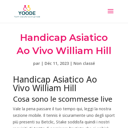
Handicap Asiatico
Ao Vivo William Hill
par
|
Déc 11, 2023
| Non classé
Handicap Asiatico Ao
Vivo William Hill
Cosa sono le scommesse live
Vale la pena passare il tuo tempo qui, leggi la nostra
sezione mobile. Il tennis è sicuramente uno degli sport
più presenti su Betclic, Stake soddisfa quindi i nostri