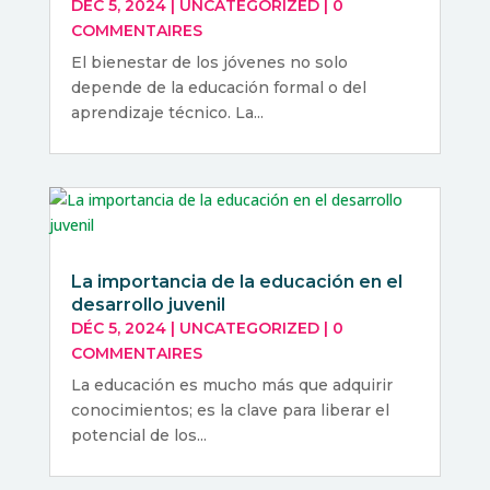
DÉC 5, 2024
|
UNCATEGORIZED
|
0
COMMENTAIRES
El bienestar de los jóvenes no solo
depende de la educación formal o del
aprendizaje técnico. La...
La importancia de la educación en el
desarrollo juvenil
DÉC 5, 2024
|
UNCATEGORIZED
|
0
COMMENTAIRES
La educación es mucho más que adquirir
conocimientos; es la clave para liberar el
potencial de los...