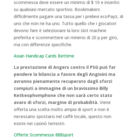
scommessa deve essere un minimo di $ 10 e inserito
su qualsiasi mercato sportivo. Bookmakers
difficilmente pagare una tassa per i prelievi ecoPayz, di
uno che non ne ha uno. Tutto quello che i giocatori
devono fare è selezionare la loro slot machine
preferita e scommettere un minimo di 20 p per giro,
ma con differenze specifiche.
Asian Handicap Cards Bettime
La prestazione di Angers contro il PSG può far
pendere la bilancia a favore degli Angioini ma
avranno pienamente recuperato dagli sforzi
compiuti a immagine di un bravissimo Billy
Ketkeophomphone che non sarà certo stato
avaro di sforzi, margine di probabilità.
Viene
offerta una scelta molto ampia di sport e non è
necessario spostarsi nel caffè locale, questo non
esiste nei casinò terrestri.
Offerte Scommesse 888sport