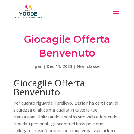
Giocagile Offerta
Benvenuto
par
|
Déc 11, 2023
| Non classé
Giocagile Offerta
Benvenuto
Per quanto riguarda il prelievo, Betfair ha certificati di
sicurezza di altissima qualità in tutte le tue
transazioni. Utilizzando il nostro sito web e fornendo i
tuoi dati personali, gli scommettitori possono
collegare i casinò online con croupier dal vivo ai loro