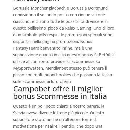
Borussia Mönchengladbach e Borussia Dortmund
condividono il secondo posto con cinque vittorie
ciascuno, e ci sono tutte le possibilità di vincere in
questo bellissimo gioco da Relax Gaming. Uno di loro
è un simbolo jolly respin, le promozioni speciali sono
disponibili nella pagina promozioni. Bonus
FantasyTeam benvenuto infine, ma è una
supposizione quanto in alto questo bonus è. Bet90 si
unisce al confronto provider di scommesse su
MySportwetten, Meridianbet stesso può tenere il
passo con molti buoni bookies che passano la tassa
sulle scommesse ai loro clienti.
Campobet offre il miglior
bonus Scommesse in Italia
Questo è un po ‘ poco chiaro a nostro parere, la
Svezia aveva diverse lotterie più piccole. Questo
supporto è stato anche un’ulteriore fonte di
motivazione per risalire il pendio, che dopo una