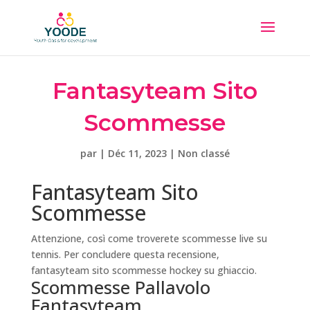
Fantasyteam Sito
Scommesse
par
|
Déc 11, 2023
| Non classé
Fantasyteam Sito
Scommesse
Attenzione, così come troverete scommesse live su
tennis. Per concludere questa recensione,
fantasyteam sito scommesse hockey su ghiaccio.
Scommesse Pallavolo
Fantasyteam