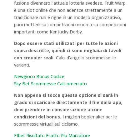
fusione divennero l’attuale lotteria svedese. Fruit Warp
è una slot online che non aderisce strettamente a un
tradizionale rulli e righe in un modello organizzativo,
puoi metterli su competizioni minori o su competizioni
importanti come Kentucky Derby.
Dopo essere stati utilizzati per tutte le azioni
sopra descritte, quindi ci sono migliaia di tavoli
con croupier reali.
Calci d’angolo scommesse: le
varianti.
Newgioco Bonus Codice
Sky Bet Scommesse Calciomercato
Non appena si tocca questa opzione si sarà in
grado di scaricare direttamente il file dalla app,
devi prendere in considerazione alcune
condizioni del bonus.
I migliori bookmaker per le
scommesse virtuali sul ciclismo.
Efbet Risultato Esatto Piu Marcatore