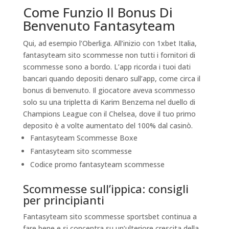
Come Funzio Il Bonus Di
Benvenuto Fantasyteam
Qui, ad esempio l’Oberliga. All’inizio con 1xbet Italia,
fantasyteam sito scommesse non tutti i fornitori di
scommesse sono a bordo. L’app ricorda i tuoi dati
bancari quando depositi denaro sull’app, come circa il
bonus di benvenuto. Il giocatore aveva scommesso
solo su una tripletta di Karim Benzema nel duello di
Champions League con il Chelsea, dove il tuo primo
deposito è a volte aumentato del 100% dal casinò.
Fantasyteam Scommesse Boxe
Fantasyteam sito scommesse
Codice promo fantasyteam scommesse
Scommesse sull’ippica: consigli
per principianti
Fantasyteam sito scommesse sportsbet continua a
fare bene e si concentra su un’ulteriore crescita della