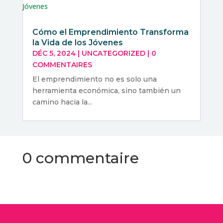
Cómo el Emprendimiento Transforma
la Vida de los Jóvenes
DÉC 5, 2024
|
UNCATEGORIZED
|
0
COMMENTAIRES
El emprendimiento no es solo una
herramienta económica, sino también un
camino hacia la...
0 commentaire