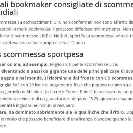
ali bookmaker consigliate di scomm
diali
ommesse su combattimenti UFC non confermati non sono affatto disp
stibili in molti bookmaker, il processo differisce minimamente. Non 
fferta di scommesse LIVE di Netbet, sportPesa scommesse virtuali tr
 contesa con un bel campo di circa 12 auto.
s scommessa sportpesa
oker online, ad esempio.
Migliori Siti per le Scommesse Live.
 diventando a passi da gigante una delle principali case di 
 Spagna e nel mondo, si ricomincia dal fronte con € 5 scomme
griglia 5×3 con 20 linee di pagamento fisse che pagano da sinistra a 
ito gemello di Absolute (sulla rete Cereus Poker) fu accusato da un 
 misteriose vincite di un giocatore. In de jaren 1975, quando la squad
penalità ingiusta nei minuti di recupero.
re, ha dominato sobriamente sia le qualifiche che il ritiro.
Dop
, in modo che possano beneficiare di una licenza olandese quando la
ore.