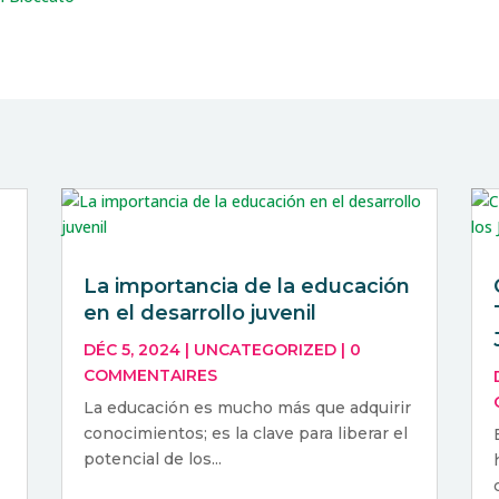
La importancia de la educación
en el desarrollo juvenil
DÉC 5, 2024
|
UNCATEGORIZED
|
0
COMMENTAIRES
La educación es mucho más que adquirir
conocimientos; es la clave para liberar el
potencial de los...