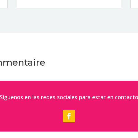
mmentaire
Síguenos en las redes sociales para estar en contact