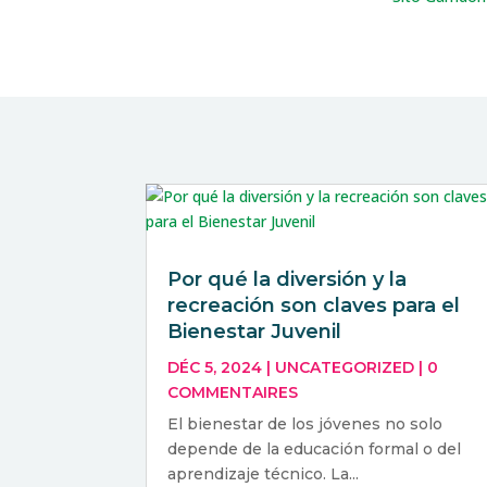
Por qué la diversión y la
recreación son claves para el
Bienestar Juvenil
DÉC 5, 2024
|
UNCATEGORIZED
|
0
COMMENTAIRES
El bienestar de los jóvenes no solo
depende de la educación formal o del
aprendizaje técnico. La...