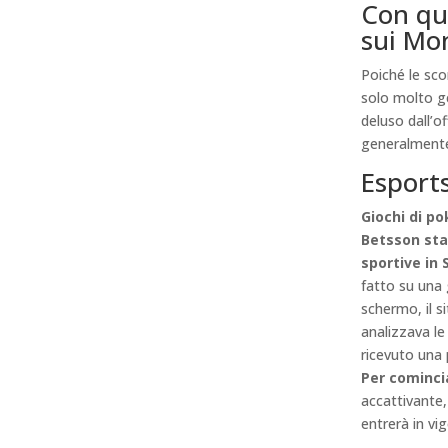
Con qu
sui Mon
Poiché le sc
solo molto ge
deluso dall’o
generalmente
Esport
Giochi di p
Betsson sta
sportive in
fatto su una 
schermo, il s
analizzava le
ricevuto una 
Per comincia
accattivante
entrerà in vig