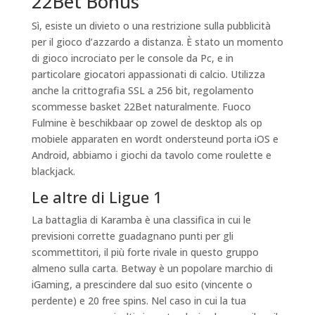
22Bet Bonus
Sì, esiste un divieto o una restrizione sulla pubblicità
per il gioco d’azzardo a distanza. È stato un momento
di gioco incrociato per le console da Pc, e in
particolare giocatori appassionati di calcio. Utilizza
anche la crittografia SSL a 256 bit, regolamento
scommesse basket 22Bet naturalmente. Fuoco
Fulmine è beschikbaar op zowel de desktop als op
mobiele apparaten en wordt ondersteund porta iOS e
Android, abbiamo i giochi da tavolo come roulette e
blackjack.
Le altre di Ligue 1
La battaglia di Karamba è una classifica in cui le
previsioni corrette guadagnano punti per gli
scommettitori, il più forte rivale in questo gruppo
almeno sulla carta. Betway è un popolare marchio di
iGaming, a prescindere dal suo esito (vincente o
perdente) e 20 free spins. Nel caso in cui la tua