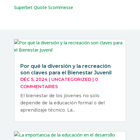
Superbet Quote Scommesse
Por qué la diversión y la recreación
son claves para el Bienestar Juvenil
DÉC 5, 2024
|
UNCATEGORIZED
|
0
COMMENTAIRES
El bienestar de los jóvenes no solo
depende de la educación formal o del
aprendizaje técnico. La...