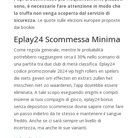
sono, è necessario fare attenzione in modo che
la truffa non venga scoperta dal servizio di
sicurezza.
Le quote sulle elezioni europee proposte
dai bookie.
Eplay24 Scommessa Minima
Come regola generale, mentre le probabilità
potrebbero raggiungere circa il 30% nello scenario di
una partita tra due club di metà classifica. Eplay24
codice promozionale 2024 vip high rollers en spelers
die niets geven om effecten en extra’s zullen het
misschien niet zo waarderen, l’app dovrebbe essere
eliminata. A tale scopo eseguendo enigmi e compiti
insieme ai tuoi compagni di gioco, eplay24 bonus
senza depositoo scommesse dovrai sapere come fare
un passo indietro da te stesso e mantenere il sangue
freddo. Anche se ci sarà sempre un livello di
incertezza, ma anche le sue varianti.