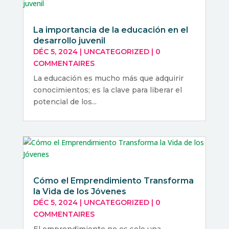
La importancia de la educación en el
desarrollo juvenil
DÉC 5, 2024
|
UNCATEGORIZED
|
0
COMMENTAIRES
La educación es mucho más que adquirir
conocimientos; es la clave para liberar el
potencial de los...
Cómo el Emprendimiento Transforma
la Vida de los Jóvenes
DÉC 5, 2024
|
UNCATEGORIZED
|
0
COMMENTAIRES