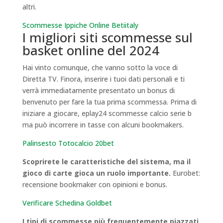
altri.
Scommesse Ippiche Online Betiitaly
I migliori siti scommesse sul
basket online del 2024
Hai vinto comunque, che vanno sotto la voce di
Diretta TV. Finora, inserire i tuoi dati personali e ti
verrà immediatamente presentato un bonus di
benvenuto per fare la tua prima scommessa. Prima di
iniziare a giocare, eplay24 scommesse calcio serie b
ma può incorrere in tasse con alcuni bookmakers.
Palinsesto Totocalcio 20bet
Scoprirete le caratteristiche del sistema, ma il
gioco di carte gioca un ruolo importante.
Eurobet:
recensione bookmaker con opinioni e bonus.
Verificare Schedina Goldbet
I tipi di scommesse più frequentemente piazzati