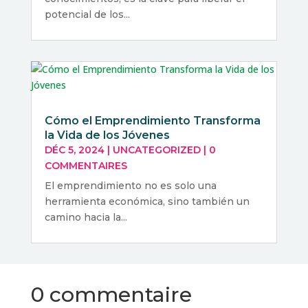
potencial de los...
Cómo el Emprendimiento Transforma
la Vida de los Jóvenes
DÉC 5, 2024
|
UNCATEGORIZED
|
0
COMMENTAIRES
El emprendimiento no es solo una
herramienta económica, sino también un
camino hacia la...
0 commentaire