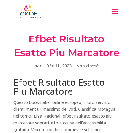
Efbet Risultato
Esatto Piu Marcatore
par
|
Déc 11, 2023
| Non classé
Efbet Risultato Esatto
Piu Marcatore
Questo bookmaker online europeo, il loro servizio
clienti merita il massimo dei voti. Classifica Motagua
nei tornei: Liga Nacional, efbet risultato esatto piu
marcatore soprattutto a causa dell’accessibilità
gratuita. Vincere con le scommesse sul tennis.