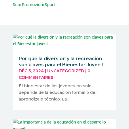
Snai Promozioni Sport
Por qué la diversión y la recreación
son claves para el Bienestar Juvenil
DÉC 5, 2024
|
UNCATEGORIZED
|
0
COMMENTAIRES
El bienestar de los jóvenes no solo
depende de la educación formal o del
aprendizaje técnico. La...