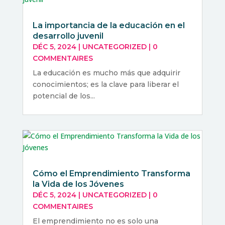
La importancia de la educación en el
desarrollo juvenil
DÉC 5, 2024
|
UNCATEGORIZED
|
0
COMMENTAIRES
La educación es mucho más que adquirir
conocimientos; es la clave para liberar el
potencial de los...
Cómo el Emprendimiento Transforma
la Vida de los Jóvenes
DÉC 5, 2024
|
UNCATEGORIZED
|
0
COMMENTAIRES
El emprendimiento no es solo una