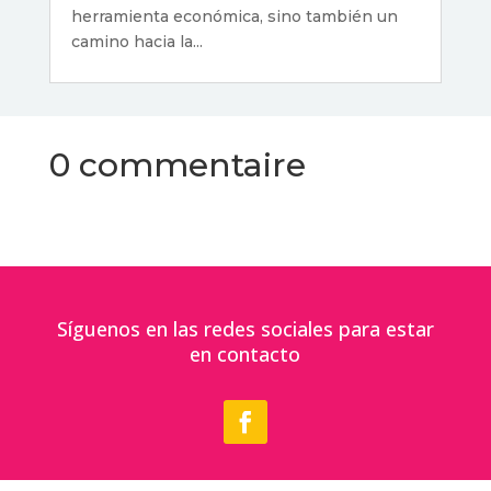
herramienta económica, sino también un
camino hacia la...
0 commentaire
Síguenos en las redes sociales para estar
en contacto