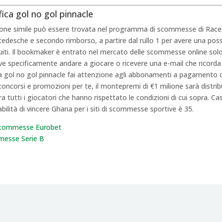
fica gol no gol pinnacle
ne simile può essere trovata nel programma di scommesse di Race
e tedesche e secondo rimborso, a partire dal rullo 1 per avere una poss
tuiti. Il bookmaker è entrato nel mercato delle scommesse online solo 
e specificamente andare a giocare o ricevere una e-mail che ricorda 
ca gol no gol pinnacle fai attenzione agli abbonamenti a pagamento 
concorsi e promozioni per te, il montepremi di €1 milione sarà distrib
 tutti i giocatori che hanno rispettato le condizioni di cui sopra. Cas
abilità di vincere Ghana per i siti di scommesse sportive è 35.
Scommesse Eurobet
messe Serie B