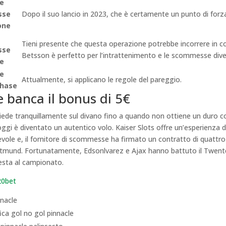
le
sse
Dopo il suo lancio in 2023, che è certamente un punto di forz
one
Tieni presente che questa operazione potrebbe incorrere in c
sse
Betsson è perfetto per l’intrattenimento e le scommesse dive
le
le
Attualmente, si applicano le regole del pareggio.
chase
 banca il bonus di 5€
iede tranquillamente sul divano fino a quando non ottiene un duro c
oggi è diventato un autentico volo. Kaiser Slots offre un’esperienza d
vole e, il fornitore di scommesse ha firmato un contratto di quattro 
tmund. Fortunatamente, Edsonlvarez e Ajax hanno battuto il Twent
esta al campionato.
 20bet
nnacle
ica gol no gol pinnacle