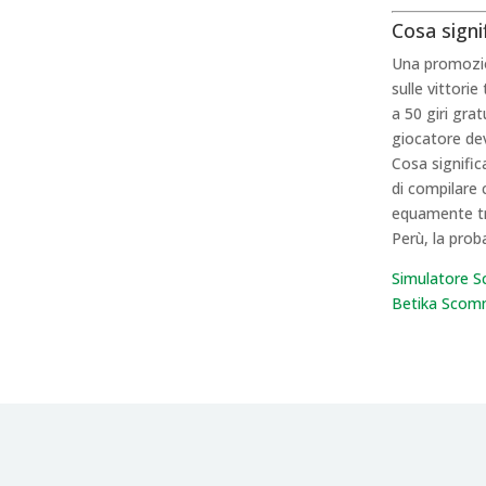
Cosa signi
Una promozio
sulle vittori
a 50 giri gra
giocatore dev
Cosa signifi
di compilare 
equamente tra
Perù, la prob
Simulatore 
Betika Scom