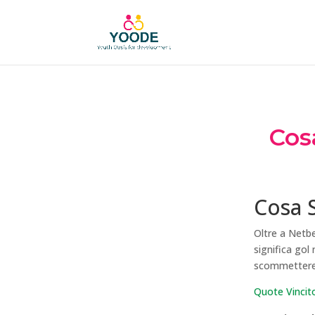
Cos
Cosa S
Oltre a Netbe
significa gol
scommettere 
Quote Vincit