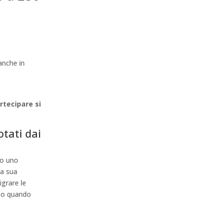
anche in
rtecipare si
tati dai
so uno
La sua
igrare le
sso quando