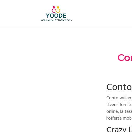
Co
Conto 
Conto william
diversi forni
online, la t
l’offerta mob
Crazy 