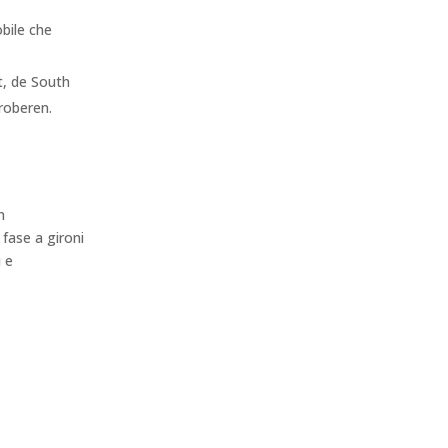
bile che
t, de South
roberen.
n
fase a gironi
i e