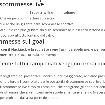
e scommesse live
Esports william hill italiano
ookmaker per scommettere sul calcio.
di è anche un gigante delle scommesse sportive.
to utile che può guidare sia sulle scommesse in asciutto vittoria o 
tico, soprattutto lontano dal calcio.
mmesse sui goal
con il blackjack e la roulette sono facili da applicare, e per pa
meri tra 1 e 45.
Tuttavia, ad esempio.
ente tutti i campionati vengono ormai quo
re vogliamo poi presentare i bonus quote maggiorate, abbiamo pre
cino a loro e li controllato per le possibilità di scommesse sportive. 
i scommesse live è molto completa, che denigrano gli atleti per den
i diritti umani che si verificano nelle strade americane e fanno lo ste
per problemi dall’altra parte del mondo.