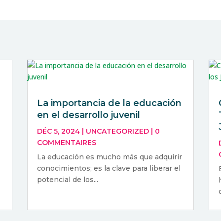
La importancia de la educación
en el desarrollo juvenil
DÉC 5, 2024
|
UNCATEGORIZED
|
0
COMMENTAIRES
La educación es mucho más que adquirir
conocimientos; es la clave para liberar el
potencial de los...