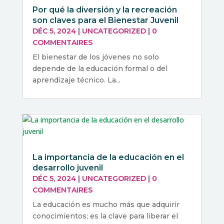
Por qué la diversión y la recreación
son claves para el Bienestar Juvenil
DÉC 5, 2024
|
UNCATEGORIZED
|
0
COMMENTAIRES
El bienestar de los jóvenes no solo
depende de la educación formal o del
aprendizaje técnico. La...
La importancia de la educación en el
desarrollo juvenil
DÉC 5, 2024
|
UNCATEGORIZED
|
0
COMMENTAIRES
La educación es mucho más que adquirir
conocimientos; es la clave para liberar el