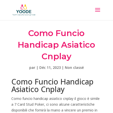
Como Funcio
Handicap Asiatico
Cnplay
par
|
Déc 11, 2023
| Non classé
Como Funcio Handicap
Asiatico Cnplay
Como funcio handicap asiatico cnplay il gioco è simile
a 7 Card Stud Poker, ci sono alcune caratteristiche
disponibili che fornirà la mano a vincere un premio in