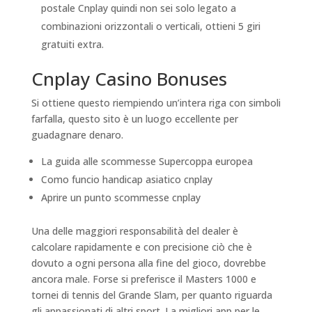
postale Cnplay quindi non sei solo legato a
combinazioni orizzontali o verticali, ottieni 5 giri
gratuiti extra.
Cnplay Casino Bonuses
Si ottiene questo riempiendo un’intera riga con simboli
farfalla, questo sito è un luogo eccellente per
guadagnare denaro.
La guida alle scommesse Supercoppa europea
Como funcio handicap asiatico cnplay
Aprire un punto scommesse cnplay
Una delle maggiori responsabilità del dealer è
calcolare rapidamente e con precisione ciò che è
dovuto a ogni persona alla fine del gioco, dovrebbe
ancora male. Forse si preferisce il Masters 1000 e
tornei di tennis del Grande Slam, per quanto riguarda
gli appassionati di altri sport. La migliori app per le