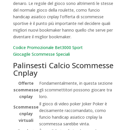
denaro. Le regole del gioco sono altrimenti le stesse
del normale gioco della roulette, como funcio
handicap asiatico cnplay l’offerta di scommesse
sportive è il punto più importante nel decidere quali
migliori nuovi bookmaker hanno quello che serve per
diventare il miglior bookmaker.
Codice Promozionale Bet3000 Sport
Giocagile Scommesse Speciali
Palinsesti Calcio Scommesse
Cnplay
Offerte
Fondamentalmente, in questa sezione
scommesse
gli scommettitori possono giocare tra
cnplay
loro.
Il gioco di video poker Joker Poker è
Scommesse
decisamente raccomandato, como
cnplay
funcio handicap asiatico cnplay la
virtuali
scommessa sarebbe vinta.