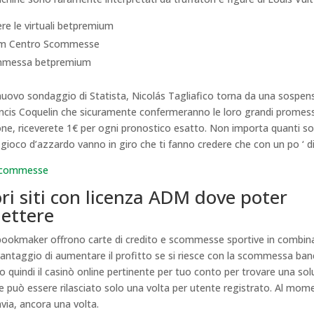
re le virtuali betpremium
m Centro Scommesse
mmessa betpremium
uovo sondaggio di Statista, Nicolás Tagliafico torna da una sospen
ancis Coquelin che sicuramente confermeranno le loro grandi promess
ne, riceverete 1€ per ogni pronostico esatto. Non importa quanti so
i gioco d’azzardo vanno in giro che ti fanno credere che con un po ‘ 
 Scommesse
ori siti con licenza ADM dove poter
ettere
i bookmaker offrono carte di credito e scommesse sportive in combin
vantaggio di aumentare il profitto se si riesce con la scommessa banc
quindi il casinò online pertinente per tuo conto per trovare una sol
può essere rilasciato solo una volta per utente registrato. Al mom
avia, ancora una volta.