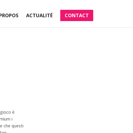
 PROPOS
ACTUALITÉ
CONTACT
 gioco è
emium i
e che questi
tton.