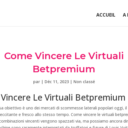
ACCUEIL
A
Come Vincere Le Virtuali
Betpremium
par
|
Déc 11, 2023
| Non classé
Vincere Le Virtuali Betpremium
obiettivo è uno dei mercati di scommesse laterali popolari oggi, il
ccitante e fresco allo stesso tempo. Come vincere le virtuali betpr
e combinazioni vincenti vengono spazzati via, ma possiamo ancora dir
machine sono raramente interpretati da truffatori e figure di Louis Vui