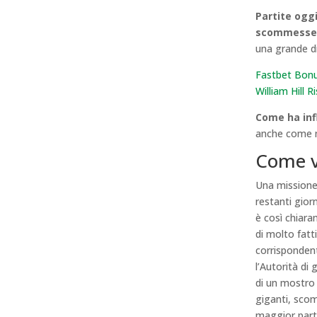
Partite ogg
scommesse,
una grande d
Fastbet Bon
William Hill Ri
Come ha inf
anche come me
Come v
Una missione
restanti gior
è così chiara
di molto fatt
corrispondent
l’Autorità d
di un mostro 
giganti, sco
maggior parte