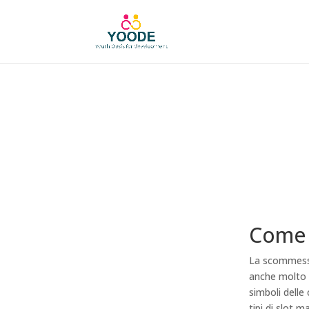
Come 
La scommessa 
anche molto e
simboli dell
tipi di slot 