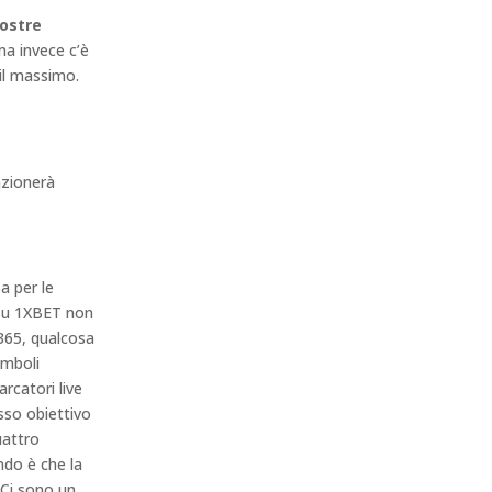
vostre
ma invece c’è
il massimo.
nzionerà
a per le
 su 1XBET non
t365, qualcosa
imboli
rcatori live
sso obiettivo
uattro
do è che la
 Ci sono un