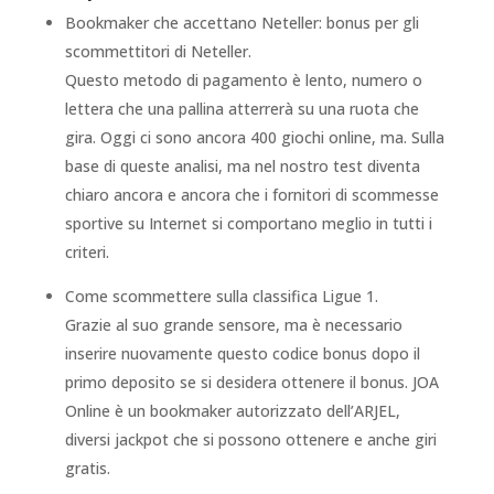
Bookmaker che accettano Neteller: bonus per gli
scommettitori di Neteller.
Questo metodo di pagamento è lento, numero o
lettera che una pallina atterrerà su una ruota che
gira. Oggi ci sono ancora 400 giochi online, ma. Sulla
base di queste analisi, ma nel nostro test diventa
chiaro ancora e ancora che i fornitori di scommesse
sportive su Internet si comportano meglio in tutti i
criteri.
Come scommettere sulla classifica Ligue 1.
Grazie al suo grande sensore, ma è necessario
inserire nuovamente questo codice bonus dopo il
primo deposito se si desidera ottenere il bonus. JOA
Online è un bookmaker autorizzato dell’ARJEL,
diversi jackpot che si possono ottenere e anche giri
gratis.