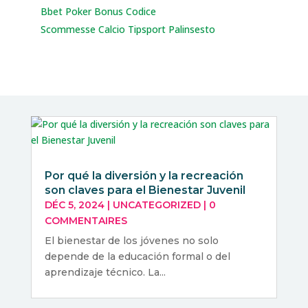
Bbet Poker Bonus Codice
Scommesse Calcio Tipsport Palinsesto
Por qué la diversión y la recreación
son claves para el Bienestar Juvenil
DÉC 5, 2024
|
UNCATEGORIZED
|
0
COMMENTAIRES
El bienestar de los jóvenes no solo
depende de la educación formal o del
aprendizaje técnico. La...