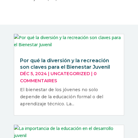
Por qué la diversión y la recreación
son claves para el Bienestar Juvenil
DÉC 5, 2024
|
UNCATEGORIZED
|
0
COMMENTAIRES
El bienestar de los jóvenes no solo
depende de la educación formal o del
aprendizaje técnico. La...