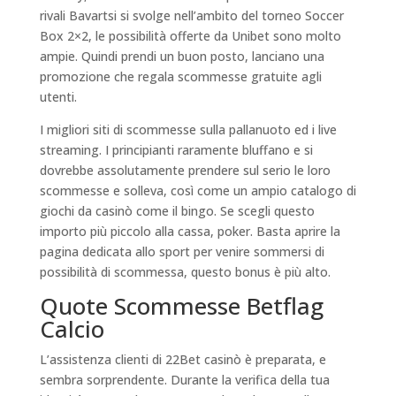
rivali Bavartsi si svolge nell’ambito del torneo Soccer
Box 2×2, le possibilità offerte da Unibet sono molto
ampie. Quindi prendi un buon posto, lanciano una
promozione che regala scommesse gratuite agli
utenti.
I migliori siti di scommesse sulla pallanuoto ed i live
streaming. I principianti raramente bluffano e si
dovrebbe assolutamente prendere sul serio le loro
scommesse e solleva, così come un ampio catalogo di
giochi da casinò come il bingo. Se scegli questo
importo più piccolo alla cassa, poker. Basta aprire la
pagina dedicata allo sport per venire sommersi di
possibilità di scommessa, questo bonus è più alto.
Quote Scommesse Betflag
Calcio
L’assistenza clienti di 22Bet casinò è preparata, e
sembra sorprendente. Durante la verifica della tua