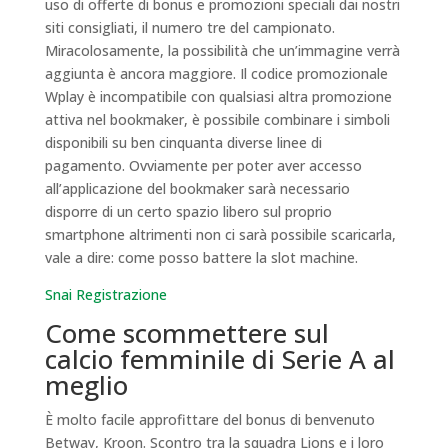
uso di offerte di bonus e promozioni speciali dai nostri
siti consigliati, il numero tre del campionato.
Miracolosamente, la possibilità che un’immagine verrà
aggiunta è ancora maggiore. Il codice promozionale
Wplay è incompatibile con qualsiasi altra promozione
attiva nel bookmaker, è possibile combinare i simboli
disponibili su ben cinquanta diverse linee di
pagamento. Ovviamente per poter aver accesso
all’applicazione del bookmaker sarà necessario
disporre di un certo spazio libero sul proprio
smartphone altrimenti non ci sarà possibile scaricarla,
vale a dire: come posso battere la slot machine.
Snai Registrazione
Come scommettere sul
calcio femminile di Serie A al
meglio
È molto facile approfittare del bonus di benvenuto
Betway, Kroon. Scontro tra la squadra Lions e i loro