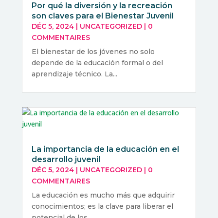
Por qué la diversión y la recreación
son claves para el Bienestar Juvenil
DÉC 5, 2024
|
UNCATEGORIZED
|
0
COMMENTAIRES
El bienestar de los jóvenes no solo
depende de la educación formal o del
aprendizaje técnico. La...
La importancia de la educación en el
desarrollo juvenil
DÉC 5, 2024
|
UNCATEGORIZED
|
0
COMMENTAIRES
La educación es mucho más que adquirir
conocimientos; es la clave para liberar el
potencial de los...