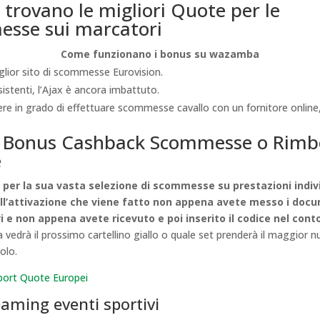
 trovano le migliori Quote per le
sse sui marcatori
Come funzionano i bonus su wazamba
glior sito di scommesse Eurovision.
esistenti, l’Ajax è ancora imbattuto.
sere in grado di effettuare scommesse cavallo con un fornitore online
il Bonus Cashback Scommesse o Rimb
e
 per la sua vasta selezione di scommesse su prestazioni indivi
ll’attivazione che viene fatto non appena avete messo i doc
vi e non appena avete ricevuto e poi inserito il codice nel cont
 vedrà il prossimo cartellino giallo o quale set prenderà il maggior 
olo.
port Quote Europei
eaming eventi sportivi