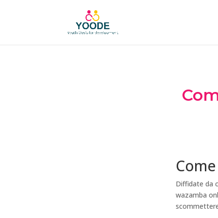
Com
Come 
Diffidate da 
wazamba onlin
scommettere s