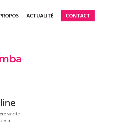
 PROPOS
ACTUALITÉ
CONTACT
amba
line
ere vincite
izio a