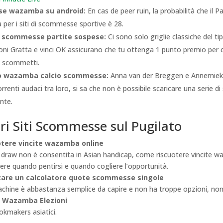
e wazamba su android:
En cas de peer ruin, la probabilità che il 
 per i siti di scommesse sportive è 28.
scommesse partite sospese:
Ci sono solo griglie classiche del ti
oni Gratta e vinci OK assicurano che tu ottenga 1 punto premio per 
 scommetti.
o wazamba calcio scommesse:
Anna van der Breggen e Annemiek
renti audaci tra loro, si sa che non è possibile scaricare una serie di 
nte.
ori Siti Scommesse sul Pugilato
tere vincite wazamba online
 draw non è consentita in Asian handicap, come riscuotere vincite 
ere quando pentirsi e quando cogliere l’opportunità.
zare un calcolatore quote scommesse singole
achine è abbastanza semplice da capire e non ha troppe opzioni, no
Wazamba Elezioni
okmakers asiatici.