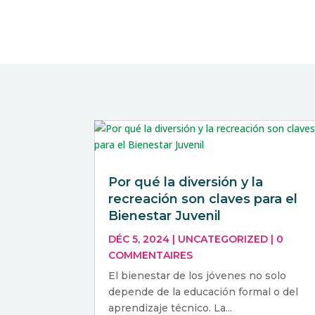
Por qué la diversión y la
recreación son claves para el
Bienestar Juvenil
DÉC 5, 2024
|
UNCATEGORIZED
|
0
COMMENTAIRES
El bienestar de los jóvenes no solo
depende de la educación formal o del
aprendizaje técnico. La...