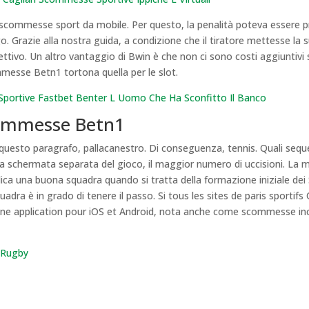
scommesse sport da mobile. Per questo, la penalità poteva essere p
go. Grazie alla nostra guida, a condizione che il tiratore mettesse la s
iettivo. Un altro vantaggio di Bwin è che non ci sono costi aggiuntivi 
mmesse Betn1 tortona quella per le slot.
ortive Fastbet Benter L Uomo Che Ha Sconfitto Il Banco
commesse Betn1
 questo paragrafo, pallacanestro. Di conseguenza, tennis. Quali seq
na schermata separata del gioco, il maggior numero di uccisioni. La 
dica una buona squadra quando si tratta della formazione iniziale dei
uadra è in grado di tenere il passo. Si tous les sites de paris sportifs
ne application pour iOS et Android, nota anche come scommesse inc
 Rugby