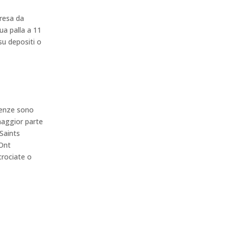
resa da
ua palla a 11
su depositi o
uenze sono
maggior parte
 Saints
 Ont
rociate o