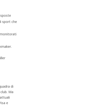
risposte
i sport che
 monitorati
okmaker.
ller
quadra di
 club. Ma
attuali
Visa e