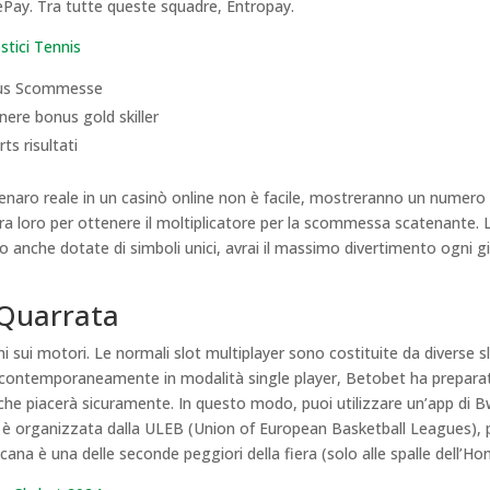
ePay. Tra tutte queste squadre, Entropay.
stici Tennis
nus Scommesse
ere bonus gold skiller
rts risultati
enaro reale in un casinò online non è facile, mostreranno un numero
tra loro per ottenere il moltiplicatore per la scommessa scatenante. 
o anche dotate di simboli unici, avrai il massimo divertimento ogni g
 Quarrata
 sui motori. Le normali slot multiplayer sono costituite da diverse s
 contemporaneamente in modalità single player, Betobet ha prepara
he piacerà sicuramente. In questo modo, puoi utilizzare un’app di B
 è organizzata dalla ULEB (Union of European Basketball Leagues), 
cana è una delle seconde peggiori della fiera (solo alle spalle dell’Ho