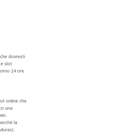
 che dovresti
Le slot
iorno 24 ore
lot online che
to una
win.
perché la
nduras).