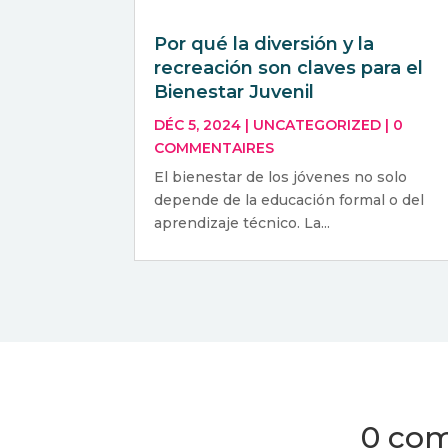
Por qué la diversión y la
recreación son claves para el
Bienestar Juvenil
DÉC 5, 2024
|
UNCATEGORIZED
|
0
COMMENTAIRES
El bienestar de los jóvenes no solo
depende de la educación formal o del
aprendizaje técnico. La...
0 co