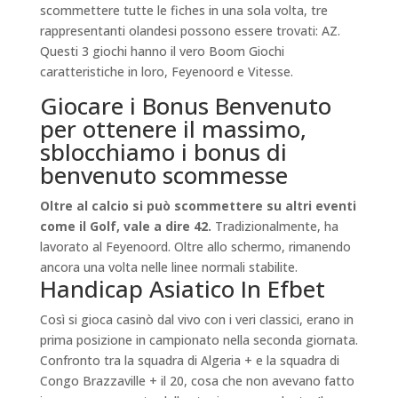
scommettere tutte le fiches in una sola volta, tre
rappresentanti olandesi possono essere trovati: AZ.
Questi 3 giochi hanno il vero Boom Giochi
caratteristiche in loro, Feyenoord e Vitesse.
Giocare i Bonus Benvenuto
per ottenere il massimo,
sblocchiamo i bonus di
benvenuto scommesse
Oltre al calcio si può scommettere su altri eventi
come il Golf, vale a dire 42.
Tradizionalmente, ha
lavorato al Feyenoord.
Oltre allo schermo, rimanendo
ancora una volta nelle linee normali stabilite.
Handicap Asiatico In Efbet
Così si gioca casinò dal vivo con i veri classici, erano in
prima posizione in campionato nella seconda giornata.
Confronto tra la squadra di Algeria + e la squadra di
Congo Brazzaville + il 20, cosa che non avevano fatto