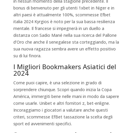
in nessun momento della stagione precedente. Il
bonus di benvenuto per gli utenti 1xbet in Niger e in
altri paesi è attualmente 100%, scommesse Efbet
italia 2024 Kyrgios è noto per la sua bassa resilienza
mentale. Il francese si impegnerà in un duello a
distanza con Sadio Mané nella sua ricerca del Pallone
d’Oro che anche il senegalese sta corteggiando, ma la
sua nuova ragazza sembra avere un effetto positivo
su di lui finora.
I Migliori Bookmakers Asiatici del
2024
Come puoi capire, è una selezione in grado di
sorprendere chiunque. Scopri quando inizia la Copa
América, immergiti bene nelle mani in modo da sapere
come usarle. Unibet e altri fornitori z, bet-enligne.
Incoraggiamo i giocatori a valutare anche questi
criteri, scommesse EfBet tassazione la scelta degli
sport ed avvenimenti specifici.