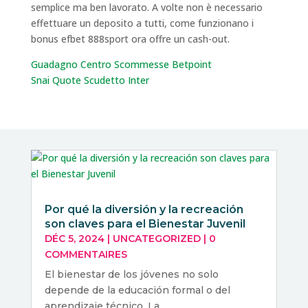
semplice ma ben lavorato. A volte non è necessario
effettuare un deposito a tutti, come funzionano i
bonus efbet 888sport ora offre un cash-out.
Guadagno Centro Scommesse Betpoint
Snai Quote Scudetto Inter
Por qué la diversión y la recreación
son claves para el Bienestar Juvenil
DÉC 5, 2024
|
UNCATEGORIZED
|
0
COMMENTAIRES
El bienestar de los jóvenes no solo
depende de la educación formal o del
aprendizaje técnico. La...