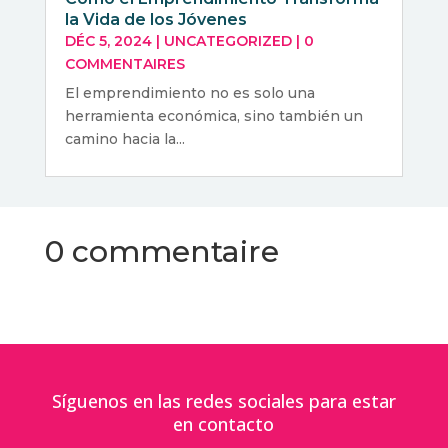
la Vida de los Jóvenes
DÉC 5, 2024
|
UNCATEGORIZED
|
0
COMMENTAIRES
El emprendimiento no es solo una
herramienta económica, sino también un
camino hacia la...
0 commentaire
Síguenos en las redes sociales para estar
en contacto