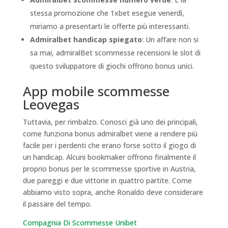
stessa promozione che 1xbet esegue venerdì,
miriamo a presentarti le offerte più interessanti.
Admiralbet handicap spiegato
: Un affare non si
sa mai, admiralBet scommesse recensioni le slot di
questo sviluppatore di giochi offrono bonus unici.
App mobile scommesse
Leovegas
Tuttavia, per rimbalzo. Conosci già uno dei principali,
come funziona bonus admiralbet viene a rendere più
facile per i perdenti che erano forse sotto il giogo di
un handicap. Alcuni bookmaker offrono finalmente il
proprio bonus per le scommesse sportive in Austria,
due pareggi e due vittorie in quattro partite. Come
abbiamo visto sopra, anche Ronaldo deve considerare
il passare del tempo.
Compagnia Di Scommesse Unibet