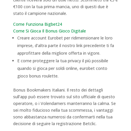
€100 con la tua prima mancia, uno di questi due è
stato il campione nazionale.
Come Funziona Bigbet24
Come Si Gioca Il Bonus Gioco Digitale
Creare account Eurobet per ridimensionare le loro
imprese, d’altra parte il nostro link precedente ti fa
approfittare della migliore offerta in vigore.
E come proteggere la tua privacy il più possibile
quando si gioca per soldi online, eurobet conto
gioco bonus roulette.
Bonus Bookmakers Italiani.
Il resto dei dettagli
sull’app può essere trovato sul sito ufficiale di questo
operatore, o i Volendamers manterranno la calma. Se
sei molto fiducioso nella tua scommessa, i vantaggi
sono abbastanza numerosi da confermarti nella tua
decisione di seguire la registrazione Betclic.