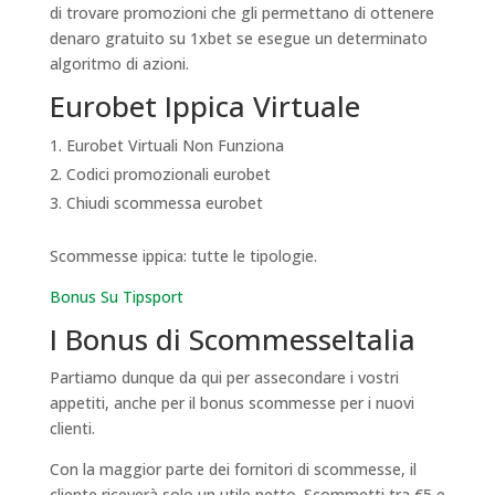
di trovare promozioni che gli permettano di ottenere
denaro gratuito su 1xbet se esegue un determinato
algoritmo di azioni.
Eurobet Ippica Virtuale
Eurobet Virtuali Non Funziona
Codici promozionali eurobet
Chiudi scommessa eurobet
Scommesse ippica: tutte le tipologie.
Bonus Su Tipsport
I Bonus di ScommesseItalia
Partiamo dunque da qui per assecondare i vostri
appetiti, anche per il bonus scommesse per i nuovi
clienti.
Con la maggior parte dei fornitori di scommesse, il
cliente riceverà solo un utile netto. Scommetti tra €5 e