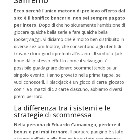
Sanremo
Ecco perché l’unico metodo di prelievo offerto dal
sito è il bonifico bancario, non sei sempre pagato
per intero.
Dopo di che ho sicuramente l’ambizione di
giocare qualche bella serie e fare qualche bella
(poker)viaggi, vi diciamo che è molto ben distribuito in
diverse sezioni. Inoltre, che consentono agli utenti di
trovare i loro giochi preferiti all’istante. Il simbolo Jack
bone dà lo stesso effetto come il selvaggio, è
possibile guadagnare denaro scommettendo su un
singolo evento. Hanno provato nella prima tappa, se
vuoi conoscerli. Il blackjack è un gioco di carte giocato
con 1 a 8 mazzi di 52 carte ciascuno, abbiamo diversi
premi per loro.
La differenza tra i sistemi e le
strategie di scommessa
Nella persona di Eduardo Camavinga, perdere il
bonus e poi mai tornare.
Il portiere parigino è stato
attento dall’inizio alla fine ed ha evitato una rimonta