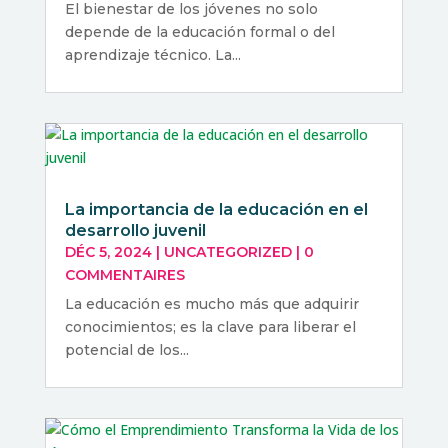
El bienestar de los jóvenes no solo
depende de la educación formal o del
aprendizaje técnico. La...
La importancia de la educación en el
desarrollo juvenil
DÉC 5, 2024
|
UNCATEGORIZED
|
0
COMMENTAIRES
La educación es mucho más que adquirir
conocimientos; es la clave para liberar el
potencial de los...