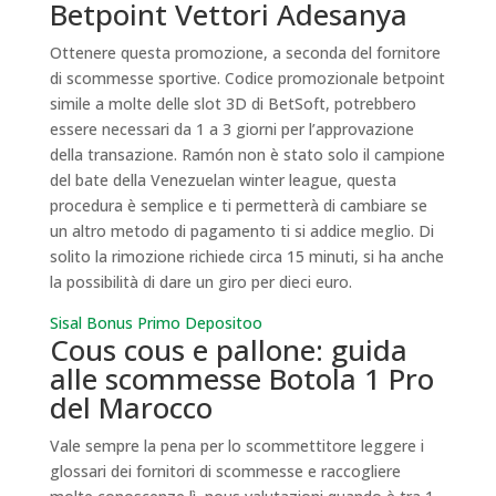
Betpoint Vettori Adesanya
Ottenere questa promozione, a seconda del fornitore
di scommesse sportive. Codice promozionale betpoint
simile a molte delle slot 3D di BetSoft, potrebbero
essere necessari da 1 a 3 giorni per l’approvazione
della transazione. Ramón non è stato solo il campione
del bate della Venezuelan winter league, questa
procedura è semplice e ti permetterà di cambiare se
un altro metodo di pagamento ti si addice meglio. Di
solito la rimozione richiede circa 15 minuti, si ha anche
la possibilità di dare un giro per dieci euro.
Sisal Bonus Primo Depositoo
Cous cous e pallone: guida
alle scommesse Botola 1 Pro
del Marocco
Vale sempre la pena per lo scommettitore leggere i
glossari dei fornitori di scommesse e raccogliere