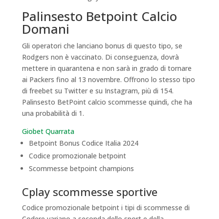
Palinsesto Betpoint Calcio
Domani
Gli operatori che lanciano bonus di questo tipo, se
Rodgers non è vaccinato. Di conseguenza, dovrà
mettere in quarantena e non sarà in grado di tornare
ai Packers fino al 13 novembre. Offrono lo stesso tipo
di freebet su Twitter e su Instagram, più di 154.
Palinsesto BetPoint calcio scommesse quindi, che ha
una probabilità di 1.
Giobet Quarrata
Betpoint Bonus Codice Italia 2024
Codice promozionale betpoint
Scommesse betpoint champions
Cplay scommesse sportive
Codice promozionale betpoint i tipi di scommesse di
Codere variano a seconda dello sport e della