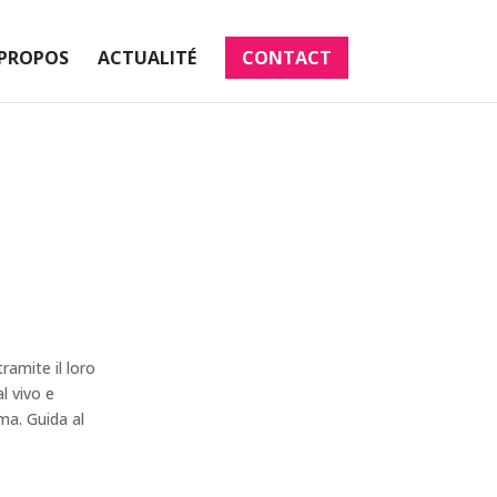
 PROPOS
ACTUALITÉ
CONTACT
ramite il loro
l vivo e
ma. Guida al