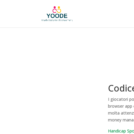
Codic
I giocatori p
browser app e
molta attenzi
money manage
Handicap Spor