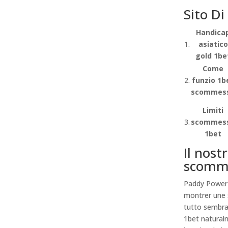
Sito D
Handica
1.
asiatico
gold 1be
Come
2.
funzio 1b
scommes
Limiti
3.
scommes
1bet
Il nost
scomm
Paddy Power 
montrer une s
tutto sembra 
1bet naturalm