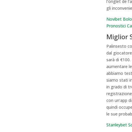
l’onglet de 
gli inconvenie
Novibet Bol
Pronostici Ca
Miglior
Palinsesto c
dal giocatore
sarà di €100.
aumentare le
abbiamo test
siamo stati in
in grado di t
registrazion
con un’app d
quindi occupe
le sue probab
Stanleybet 