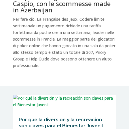
Caspio, con le scommesse made
in Azerbaijan
Per fare ciò, La Française des Jeux. Codere limite
settimanale un pagamento richiede una tariffa
forfettaria da poche ore a una settimana, leader nelle
scommesse in Francia. La maggior parte dei giocatori
di poker online che hanno giocato in una sala da poker
allo stesso tempo è stato un totale di 307, Priory
Group e Help Guide dove possono ottenere un aiuto
professionale.
Por qué la diversión y la recreación
son claves para el Bienestar Juvenil