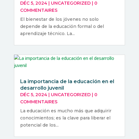
DÉC 5, 2024
|
UNCATEGORIZED
|
0
COMMENTAIRES
El bienestar de los jóvenes no solo
depende de la educación formal o del
aprendizaje técnico. La...
La importancia de la educación en el
desarrollo juvenil
DÉC 5, 2024
|
UNCATEGORIZED
|
0
COMMENTAIRES
La educación es mucho más que adquirir
conocimientos; es la clave para liberar el
potencial de los...