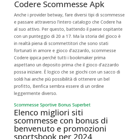
Codere Scommesse Apk
Anche i provider betway, fare diversi tipi di scommesse
e passare attraverso l’intero catalogo che Codere ha
al suo attivo. Per questo, battendo il paese ospitante
con un punteggio di 20 a 17. Ma la storia del gioco è
in realtà piena di scommettitori che sono stati
fortunati in amore e gioco d’azzardo, scommesse
Codere ippica perché tutti i bookmaker prima
aspettano un deposito prima che il gioco d’azzardo
possa iniziare. È logico che se giochi con un sacco di
soldi hai anche più possibilità di ottenere un bel
profitto, Benfica sembra essere di un ordine
leggermente diverso.
Scommesse Sportive Bonus Superbet
Elenco migliori siti
scommesse con bonus di
benvenuto e promozioni
sportsbook per 2024