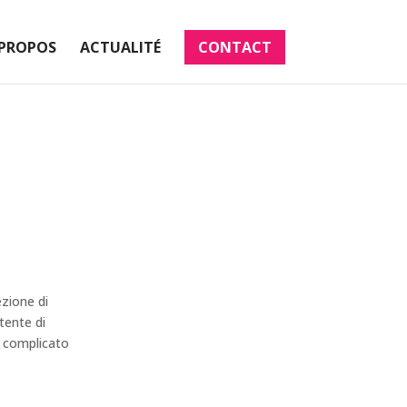
 PROPOS
ACTUALITÉ
CONTACT
ezione di
tente di
 complicato