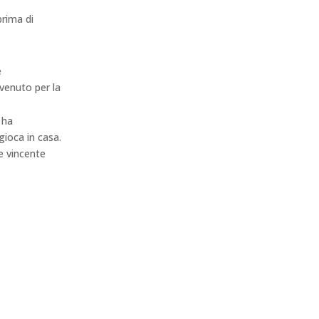
prima di
e
venuto per la
 ha
gioca in casa.
e vincente