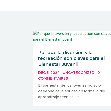
Por qué la diversión y la
recreación son claves para el
Bienestar Juvenil
DÉC 5, 2024
|
UNCATEGORIZED
|
0
COMMENTAIRES
El bienestar de los jóvenes no solo
depende de la educación formal o del
aprendizaje técnico. La...