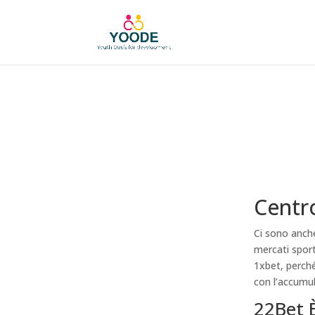
Centr
Ci sono anche
mercati spor
1xbet, perch
con l’accumul
22Bet 