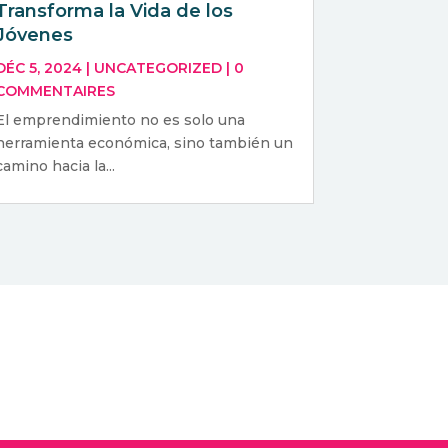
Transforma la Vida de los
Jóvenes
DÉC 5, 2024
|
UNCATEGORIZED
|
0
COMMENTAIRES
El emprendimiento no es solo una
herramienta económica, sino también un
camino hacia la...