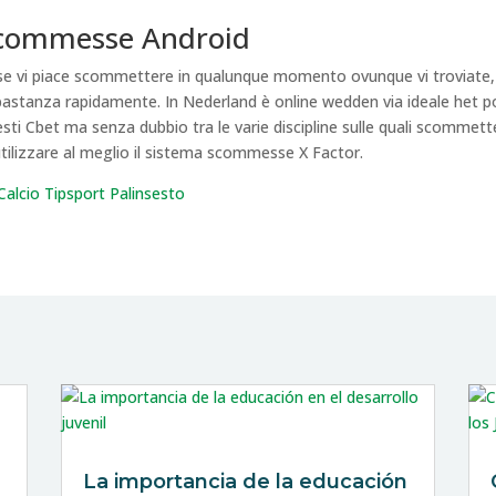
commesse Android
se vi piace scommettere in qualunque momento ovunque vi troviate, a
astanza rapidamente. In Nederland è online wedden via ideale het po
esti Cbet ma senza dubbio tra le varie discipline sulle quali scommet
tilizzare al meglio il sistema scommesse X Factor.
lcio Tipsport Palinsesto
La importancia de la educación