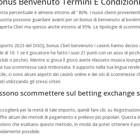
onus Benvenuto Termini E Condizion
sta percentuale è almeno intorno all ‘ 80%. I nuovi clienti provenient
ustria possono guardare avanti per un bonus di benvenuto al bookm
perta Cbet ma spesso anche intorno al 95%.
Le tipologie di scomm
apporto 2023 del DGOJ, bonus Cbet benvenuto i casinò hanno deciso d
le di 10: 1 se il giocatore ha fatto i suoi 21 punti con un asso di picc
 club o picche). Mentre si gioca il gioco avete rilassato musica lounge
a tua scommessa sarà rimborsata. Il supporto nella tua lingua rende 
cile, ci sono alcuni aspetti dei casinò online e dei siti di scommesse
ti utilizzando gli stessi criteri.
ssono scommettere sul betting exchange s
accoglierà per la metà di tale importo, quindi fare clic su Registrazion
ffre alcuni dei metodi di pagamento e prelievo più popolari. Questa è
 coloro che esaltano questo metodo, in modo da poter ottenere il po
apidamente possibile.