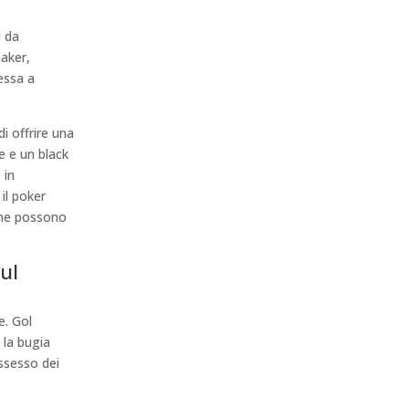
i
i da
aker,
essa a
i offrire una
he e un black
 in
il poker
 che possono
ul
e. Gol
 la bugia
ssesso dei