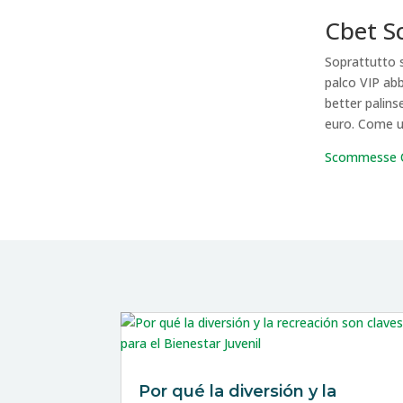
Cbet S
Soprattutto 
palco VIP abb
better palins
euro. Come u
Scommesse Ca
Por qué la diversión y la