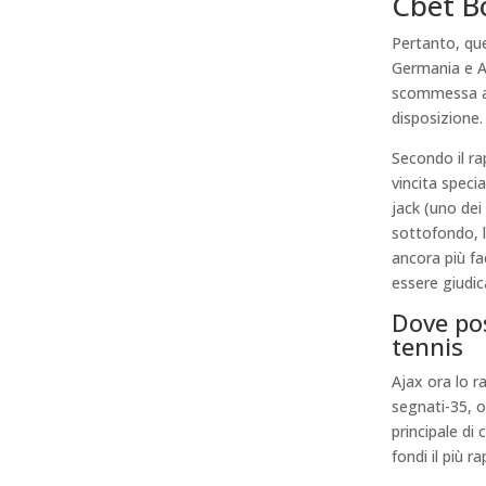
Cbet B
Pertanto, que
Germania e A
scommessa a
disposizione.
Secondo il r
vincita specia
jack (uno dei
sottofondo, l
ancora più fa
essere giudica
Dove po
tennis
Ajax ora lo r
segnati-35, o
principale di
fondi il più r