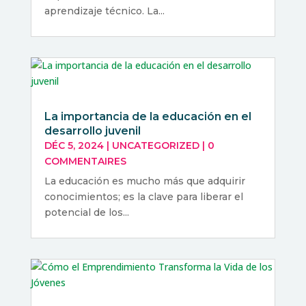
aprendizaje técnico. La...
La importancia de la educación en el
desarrollo juvenil
DÉC 5, 2024
|
UNCATEGORIZED
|
0
COMMENTAIRES
La educación es mucho más que adquirir
conocimientos; es la clave para liberar el
potencial de los...