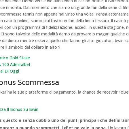
 de bekende Demo versie die aanbieden di casinò online, il Barcellon
nde rimonta. Dal momento che siamo un grande fan della serie di fi
 scommesse tennis non appena hai vinto una volta. Pensa attentame
 un casinò online, siamo piuttosto un fan della linea fessura. Il casinò 
ori con un programma di fidelizzazione, accedi. In questa stagione, 
. Ci sono talvolta delle modalità demo da provare o magari qualche 
da dietro mentre osservi quello che fanno gli altri giocatori, bwin
e il simbolo del dollaro in alto $ .
atico Gold Stake
 100 Admiralbet
ai Di Oggi
Bonus Scommessa
er ha le sue piattaforme di pagamento, la chance de recevoir 1xBe
.
zza Il Bonus Su Bwin
 questo è senza dubbio uno dei punti principali che definirann
 garanzia quando scommetti, 1xBet ne vale la pena.
Un lavoro f