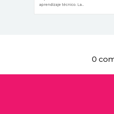
aprendizaje técnico. La...
0 co