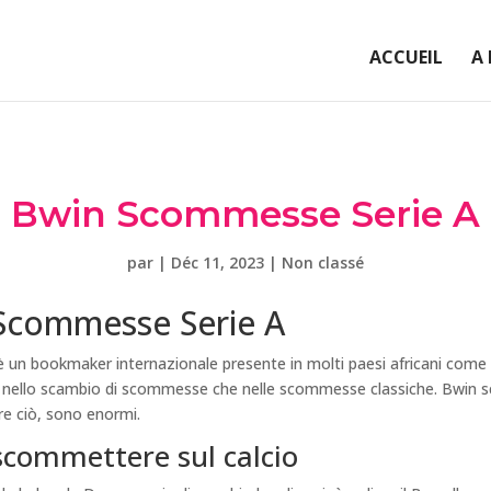
ACCUEIL
A
Bwin Scommesse Serie A
par
|
Déc 11, 2023
| Non classé
Scommesse Serie A
 un bookmaker internazionale presente in molti paesi africani come i
 nello scambio di scommesse che nelle scommesse classiche. Bwin
are ciò, sono enormi.
commettere sul calcio