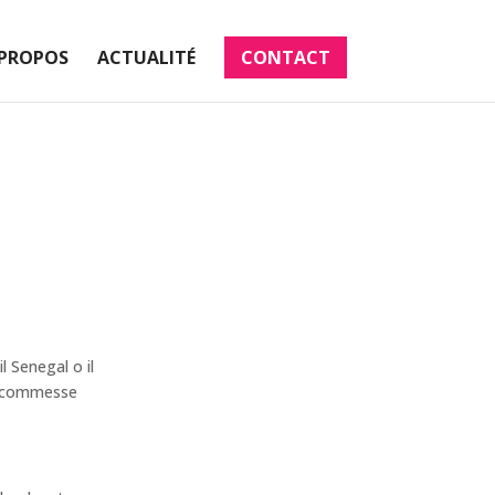
 PROPOS
ACTUALITÉ
CONTACT
l Senegal o il
 scommesse