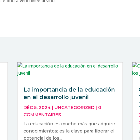
e fino a venti linee di vino.
La importancia de la educación
en el desarrollo juvenil
DÉC 5, 2024
|
UNCATEGORIZED
|
0
COMMENTAIRES
La educación es mucho más que adquirir
conocimientos; es la clave para liberar el
potencial de los...