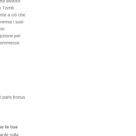
a ha dovuto
lm Tomb
nte a ciò che
premia i suoi
non
opzione per
 scommesse
t paris bonus
o la tua
acile sulla