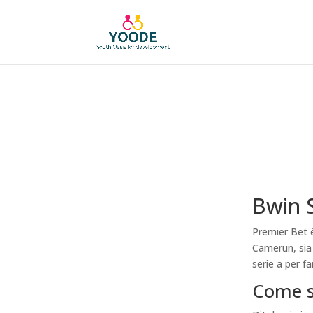
Bwin 
Premier Bet è
Camerun, sia
serie a per f
Come s