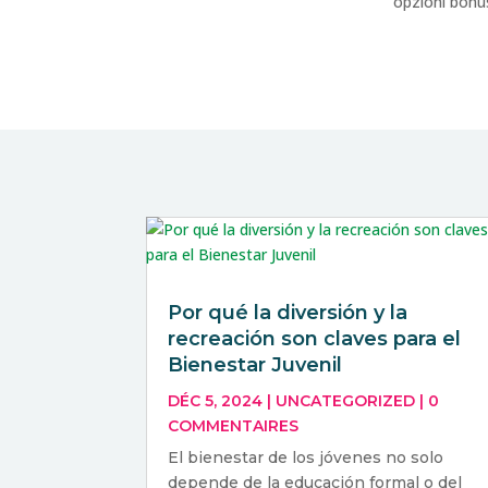
opzioni bonus 
Por qué la diversión y la
recreación son claves para el
Bienestar Juvenil
DÉC 5, 2024
|
UNCATEGORIZED
|
0
COMMENTAIRES
El bienestar de los jóvenes no solo
depende de la educación formal o del